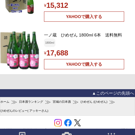
15,312
¥
YAHOOで購入する
一ノ蔵 ひめぜん 1800ml 6本 送料無料
1800ml
17,688
¥
YAHOOで購入する
▲このページの先頭へ
≫
≫
≫
≫
ホーム
日本酒ランキング
宮城の日本酒
ひめぜん (ひめぜん)
ひめぜんのレビュー( アッキーさん)
会社概要
利用規約
プライバシーポリシー
ユーザーガイド
お問合せ