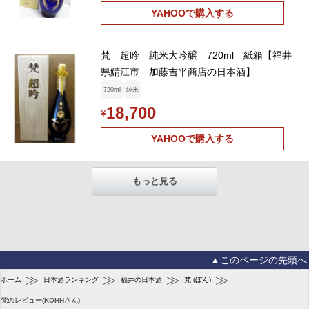
YAHOOで購入する
梵 超吟 純米大吟醸 720ml 紙箱【福井
県鯖江市 加藤吉平商店の日本酒】
720ml
純米
18,700
¥
YAHOOで購入する
もっと見る
▲このページの先頭へ
≫
≫
≫
≫
ホーム
日本酒ランキング
福井の日本酒
梵 (ぼん)
梵のレビュー(KOHHさん)