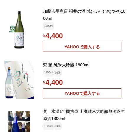
加藤吉平商店 福井の酒 梵( ぼん ) 艶(つや)18
00ml
1800ml
4,400
¥
YAHOOで購入する
梵 艶 純米大吟醸 1800ml
1800ml
純米
4,400
¥
YAHOOで購入する
梵 氷温1年間熟成 山廃純米大吟醸無濾過生
原酒1800ml
1800ml
純米