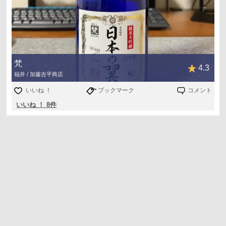
梵
4.3
福井 / 加藤吉平商店
いいね ！
ブックマーク
コメント
いいね ！ 8件