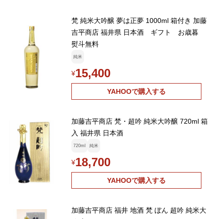
梵 純米大吟醸 夢は正夢 1000ml 箱付き 加藤
吉平商店 福井県 日本酒 ギフト お歳暮
熨斗無料
純米
15,400
¥
YAHOOで購入する
加藤吉平商店 梵・超吟 純米大吟醸 720ml 箱
入 福井県 日本酒
720ml
純米
18,700
¥
YAHOOで購入する
加藤吉平商店 福井 地酒 梵 ぼん 超吟 純米大