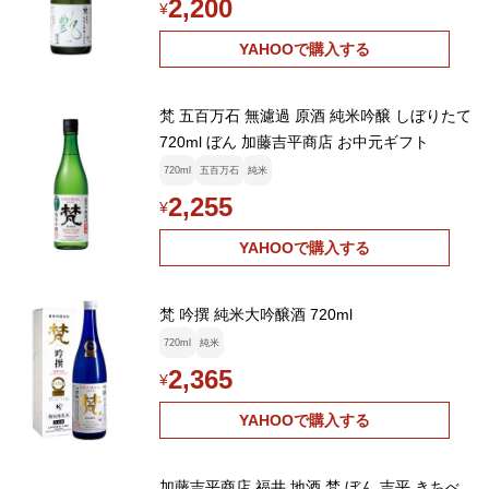
2,200
¥
YAHOOで購入する
梵 五百万石 無濾過 原酒 純米吟醸 しぼりたて
720ml ぼん 加藤吉平商店 お中元ギフト
720ml
五百万石
純米
2,255
¥
YAHOOで購入する
梵 吟撰 純米大吟醸酒 720ml
720ml
純米
2,365
¥
YAHOOで購入する
加藤吉平商店 福井 地酒 梵 ぼん 吉平 きちべ