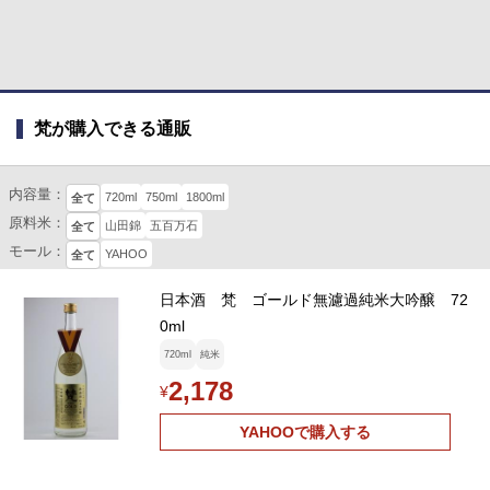
梵が購入できる通販
内容量：
720ml
750ml
1800ml
全て
原料米：
山田錦
五百万石
全て
モール：
YAHOO
全て
日本酒 梵 ゴールド無濾過純米大吟醸 72
0ml
720ml
純米
2,178
¥
YAHOOで購入する