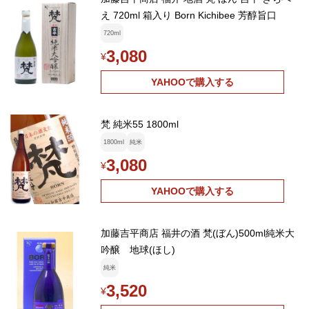
え 720ml 箱入り Born Kichibee 芳醇旨口
720ml
3,080
¥
YAHOOで購入する
梵 純米55 1800ml
1800ml
純米
3,080
¥
YAHOOで購入する
加藤吉平商店 福井の酒 梵(ぼん)500ml純米大
吟醸 地球(ほし)
純米
3,520
¥