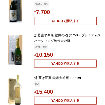
1800ml
純米
7,700
¥
YAHOOで購入する
加藤吉平商店 福井の酒 梵750mlプレミアムス
パークリング純米大吟醸
750ml
純米
10,150
¥
YAHOOで購入する
梵 夢は正夢 純米大吟醸 1000ml
純米
15,400
¥
YAHOOで購入する