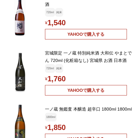
酒
720ml
純米
1,540
¥
YAHOOで購入する
宮城限定 一ノ蔵 特別純米酒 大和伝 やまとで
ん 720ml (化粧箱なし) 宮城県 お酒 日本酒
720ml
純米
1,760
¥
YAHOOで購入する
一ノ蔵 無鑑査 本醸造 超辛口 1800ml 1800ml
1800ml
1,850
¥