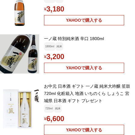
3,180
¥
YAHOOで購入する
一ノ蔵 特別純米酒 辛口 1800ml
1800ml
純米
3,200
¥
YAHOOで購入する
お中元 日本酒 ギフト 一ノ蔵 純米大吟醸 笙鼓
720ml 化粧箱入 地酒 いちのくら しょうこ 宮
城県 日本酒 ギフト プレゼント
720ml
純米
6,600
¥
YAHOOで購入する