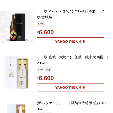
一ノ蔵 Madena までな 720ml 日本酒 /一ノ
蔵/宮城県
720ml
6,600
¥
YAHOOで購入する
一ノ蔵(宮城・大崎市)、笙鼓 純米大吟醸 7
20ml
720ml
純米
6,600
¥
YAHOOで購入する
(新パッケージ) 一ノ蔵純米大吟醸 笙鼓 180
0ml