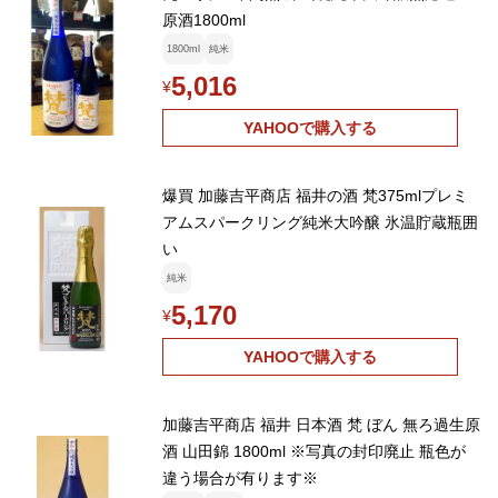
原酒1800ml
1800ml
純米
5,016
¥
YAHOOで購入する
爆買 加藤吉平商店 福井の酒 梵375mlプレミ
アムスパークリング純米大吟醸 氷温貯蔵瓶囲
い
純米
5,170
¥
YAHOOで購入する
加藤吉平商店 福井 日本酒 梵 ぼん 無ろ過生原
酒 山田錦 1800ml ※写真の封印廃止 瓶色が
違う場合が有ります※