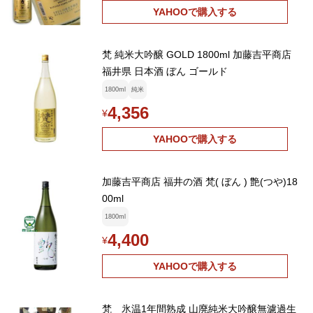
YAHOOで購入する
梵 純米大吟醸 GOLD 1800ml 加藤吉平商店
福井県 日本酒 ぼん ゴールド
1800ml
純米
4,356
¥
YAHOOで購入する
加藤吉平商店 福井の酒 梵( ぼん ) 艶(つや)18
00ml
1800ml
4,400
¥
YAHOOで購入する
梵 氷温1年間熟成 山廃純米大吟醸無濾過生