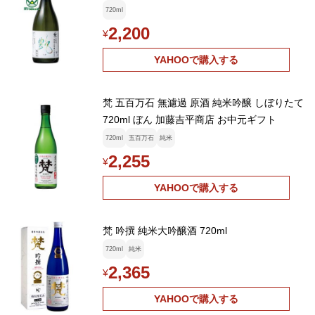
720ml
2,200
¥
YAHOOで購入する
梵 五百万石 無濾過 原酒 純米吟醸 しぼりたて
720ml ぼん 加藤吉平商店 お中元ギフト
720ml
五百万石
純米
2,255
¥
YAHOOで購入する
梵 吟撰 純米大吟醸酒 720ml
720ml
純米
2,365
¥
YAHOOで購入する