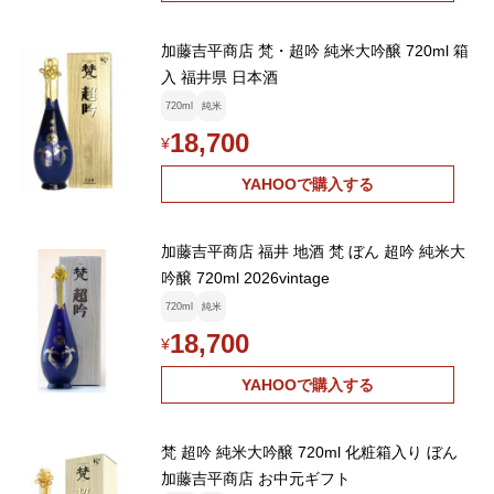
加藤吉平商店 梵・超吟 純米大吟醸 720ml 箱
入 福井県 日本酒
720ml
純米
18,700
¥
YAHOOで購入する
加藤吉平商店 福井 地酒 梵 ぼん 超吟 純米大
吟醸 720ml 2026vintage
720ml
純米
18,700
¥
YAHOOで購入する
梵 超吟 純米大吟醸 720ml 化粧箱入り ぼん
加藤吉平商店 お中元ギフト