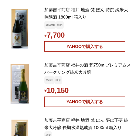
加藤吉平商店 福井 地酒 梵 ぼん 特撰 純米大
吟醸酒 1800ml 箱入り
1800ml
純米
7,700
¥
YAHOOで購入する
加藤吉平商店 福井の酒 梵750mlプレミアムス
パークリング純米大吟醸
750ml
純米
10,150
¥
YAHOOで購入する
加藤吉平商店 福井 地酒 梵 ぼん 夢は正夢 純
米大吟醸 長期氷温熟成酒 1000ml 箱入り
純米