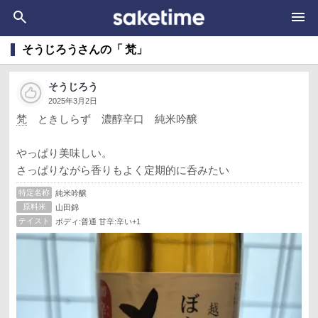
そうじろうさんの「 梵」
そうじろう
2025年3月2日
梵
ときしらず 濃醇辛口 純米吟醸
やっぱり美味しい。
さっぱりながら香りもよく定期的に呑みたい
特定名称
純米吟醸
原料米
山田錦
テイスト
ボディ:普通 甘辛:辛い+1