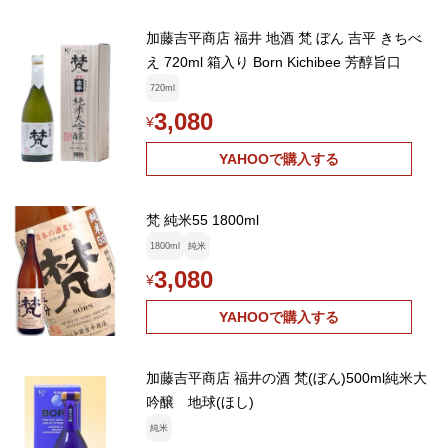
加藤吉平商店 福井 地酒 梵 ぼん 吉平 きちべ
え 720ml 箱入り Born Kichibee 芳醇旨口
720ml
3,080
¥
YAHOOで購入する
梵 純米55 1800ml
1800ml
純米
3,080
¥
YAHOOで購入する
加藤吉平商店 福井の酒 梵(ぼん)500ml純米大
吟醸 地球(ほし)
純米