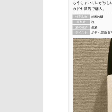
もうちょいキレが欲し
カドヤ酒店で購入。
特定名称
純米吟醸
原料米
祝
酒の種類
生酒
テイスト
ボディ:普通 甘