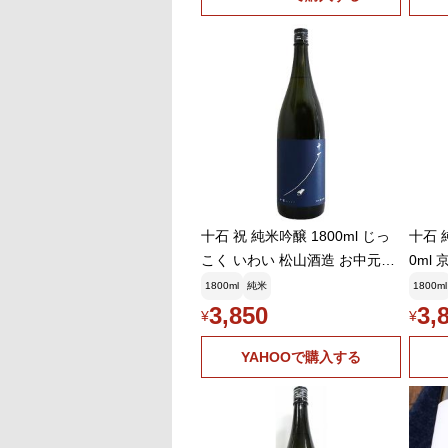
十石 祝 純米吟醸 1800ml じっ
十石 
こく いわい 松山酒造 お中元ギ
0ml
フト
1800ml
純米
1800ml
3,850
3,
¥
¥
YAHOOで購入する