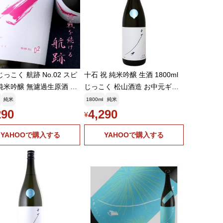
じっこく 航跡 No.02 スピ
十石 祝 純米吟醸 生酒 1800ml
純米吟醸 無濾過生原酒 祝
じっこく 松山酒造 お中元ギフ
0ml 京都 松山酒造
ト
純米
1800ml
純米
290
4,290
¥
YAHOOで購入する
YAHOOで購入する