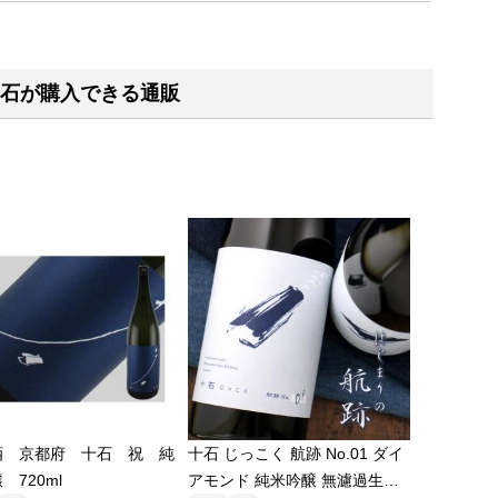
石が購入できる通販
酒 京都府 十石 祝 純
十石 じっこく 航跡 No.01 ダイ
 720ml
アモンド 純米吟醸 無濾過生原