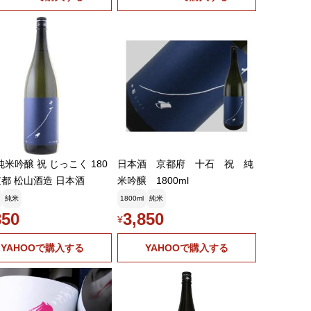
純米吟醸 祝 じっこく 180
日本酒 京都府 十石 祝 純
 京都 松山酒造 日本酒
米吟醸 1800ml
純米
1800ml
純米
850
3,850
¥
YAHOOで購入する
YAHOOで購入する