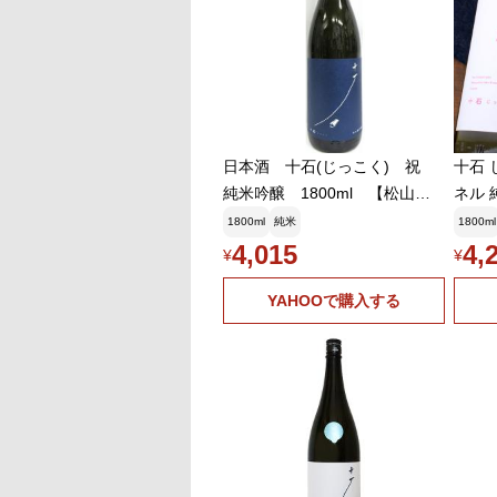
日本酒 十石(じっこく) 祝
十石 
純米吟醸 1800ml 【松山酒
ネル 
造】
180
1800ml
純米
1800ml
4,015
4,
¥
¥
YAHOOで購入する