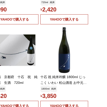
酒 祝 720ml 京都 松山酒造
純米
720ml
純米
090
2,420
¥
YAHOOで購入する
YAHOOで購入する
酒 京都府 十石 祝 純
十石 祝 純米吟醸 1800ml じっ
 生酒 720ml
こく いわい 松山酒造 お中元ギ
フト
純米
1800ml
純米
420
3,850
¥
YAHOOで購入する
YAHOOで購入する