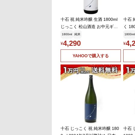
十石 祝 純米吟醸 生酒 1800ml
十石 
じっこく 松山酒造 お中元ギフ
く 1
ト
酒
1800ml
純米
1800ml
4,290
4,
¥
¥
YAHOOで購入する
十石 じっこく 祝 純米吟醸 180
十石 