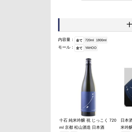
十
内容量：
720ml
1800ml
全て
モール：
YAHOO
全て
十石 純米吟醸 祝 じっこく 720
日本
ml 京都 松山酒造 日本酒
米吟醸