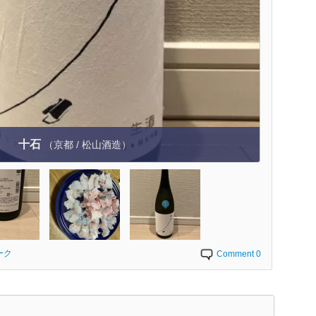
十石
（京都 / 松山酒造）
ーク
Comment 0
く