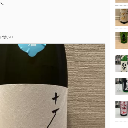
い。
辛:甘い+1