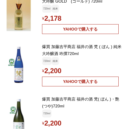
大吟醸 GOLD (ゴールド) 720ml
720ml
純米
2,178
¥
YAHOOで購入する
爆買 加藤吉平商店 福井の酒 梵 ( ぼん ) 純米
大吟醸酒 吟撰720ml
720ml
純米
2,200
¥
YAHOOで購入する
爆買 加藤吉平商店 福井の酒 梵( ぼん )・艶
(つや)720ml
720ml
2,200
¥