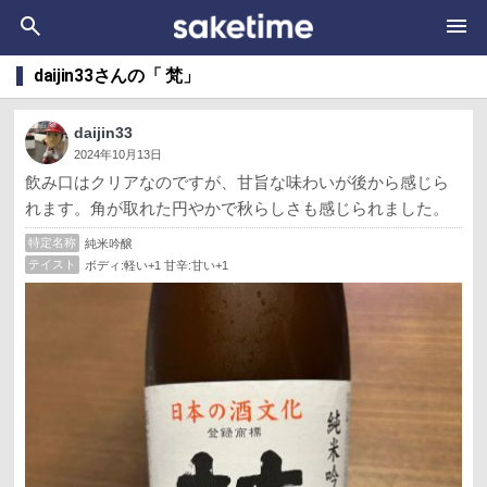
daijin33さんの「 梵」
daijin33
2024年10月13日
飲み口はクリアなのですが、甘旨な味わいが後から感じら
れます。角が取れた円やかで秋らしさも感じられました。
特定名称
純米吟醸
テイスト
ボディ:軽い+1 甘辛:甘い+1