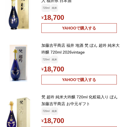
入 福井県 日本酒
720ml
純米
18,700
¥
YAHOOで購入する
加藤吉平商店 福井 地酒 梵 ぼん 超吟 純米大
吟醸 720ml 2026vintage
720ml
純米
18,700
¥
YAHOOで購入する
梵 超吟 純米大吟醸 720ml 化粧箱入り ぼん
加藤吉平商店 お中元ギフト
720ml
純米
18,700
¥