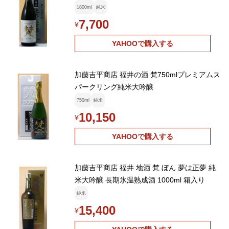
1800ml
純米
7,700
¥
YAHOOで購入する
加藤吉平商店 福井の酒 梵750mlプレミアムス
パークリング純米大吟醸
750ml
純米
10,150
¥
YAHOOで購入する
加藤吉平商店 福井 地酒 梵 ぼん 夢は正夢 純
米大吟醸 長期氷温熟成酒 1000ml 箱入り
純米
15,400
¥