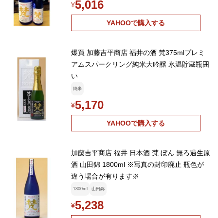
5,016
¥
YAHOOで購入する
爆買 加藤吉平商店 福井の酒 梵375mlプレミ
アムスパークリング純米大吟醸 氷温貯蔵瓶囲
い
純米
5,170
¥
YAHOOで購入する
加藤吉平商店 福井 日本酒 梵 ぼん 無ろ過生原
酒 山田錦 1800ml ※写真の封印廃止 瓶色が
違う場合が有ります※
1800ml
山田錦
5,238
¥