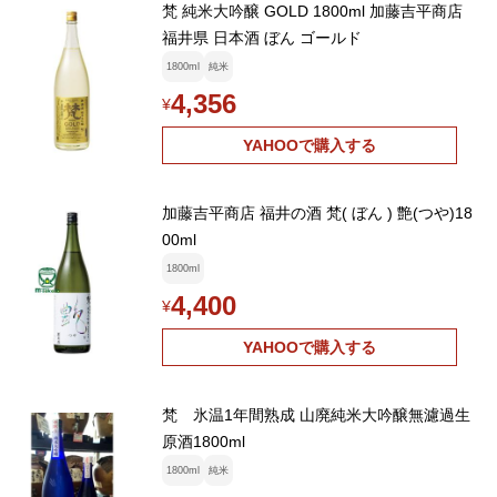
梵 純米大吟醸 GOLD 1800ml 加藤吉平商店
福井県 日本酒 ぼん ゴールド
1800ml
純米
4,356
¥
YAHOOで購入する
加藤吉平商店 福井の酒 梵( ぼん ) 艶(つや)18
00ml
1800ml
4,400
¥
YAHOOで購入する
梵 氷温1年間熟成 山廃純米大吟醸無濾過生
原酒1800ml
1800ml
純米