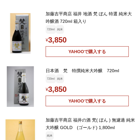
加藤吉平商店 福井 地酒 梵 ぼん 特選 純米大
吟醸酒 720ml 箱入り
720ml
純米
3,850
¥
YAHOOで購入する
日本酒 梵 特撰純米大吟醸 720ml
720ml
純米
3,850
¥
YAHOOで購入する
加藤吉平商店 福井の酒 梵( ぼん ) 無濾過 純米
大吟醸 GOLD (ゴールド) 1,800ml
純米