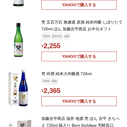
YAHOOで購入する
梵 五百万石 無濾過 原酒 純米吟醸 しぼりたて
720ml ぼん 加藤吉平商店 お中元ギフト
720ml
五百万石
純米
2,255
¥
YAHOOで購入する
梵 吟撰 純米大吟醸酒 720ml
720ml
純米
2,365
¥
YAHOOで購入する
加藤吉平商店 福井 地酒 梵 ぼん 吉平 きちべ
え 720ml 箱入り Born Kichibee 芳醇旨口