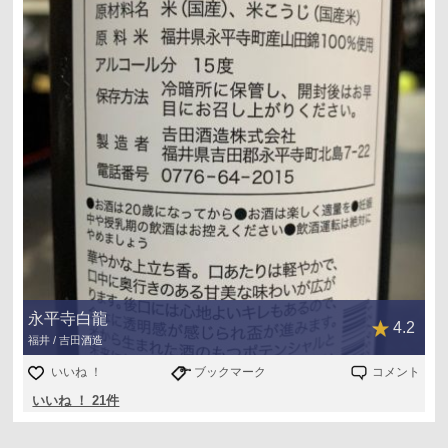
永平寺白龍
4.2
福井 / 吉田酒造
いいね ！
ブックマーク
コメント
いいね ！ 21件