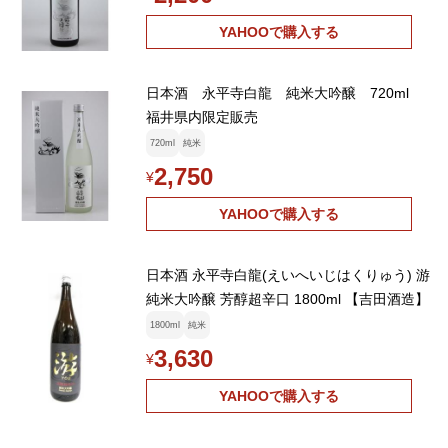
YAHOOで購入する
日本酒 永平寺白龍 純米大吟醸 720ml
福井県内限定販売
720ml
純米
2,750
¥
YAHOOで購入する
日本酒 永平寺白龍(えいへいじはくりゅう) 游
純米大吟醸 芳醇超辛口 1800ml 【吉田酒造】
1800ml
純米
3,630
¥
YAHOOで購入する