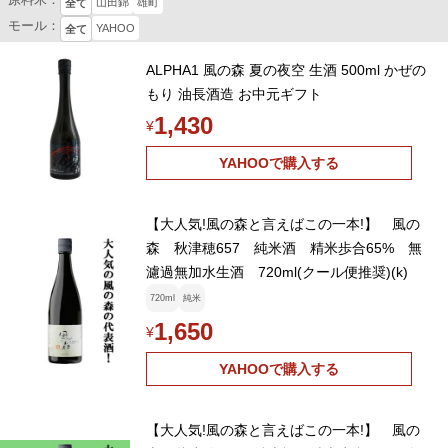
山田錦
雄町
全て
モール：
YAHOO
全て
ALPHA1 風の森 夏の夜空 生酒 500ml かぜの
もり 油長酒造 お中元ギフト
1,430
¥
YAHOOで購入する
【大人気!風の森と言えばこの一本!】 風の
森 秋津穂657 純米酒 精米歩合65% 無
濾過無加水生酒 720ml(クール便推奨)(k)
720ml
純米
1,650
¥
YAHOOで購入する
【大人気!風の森と言えばこの一本!】 風の