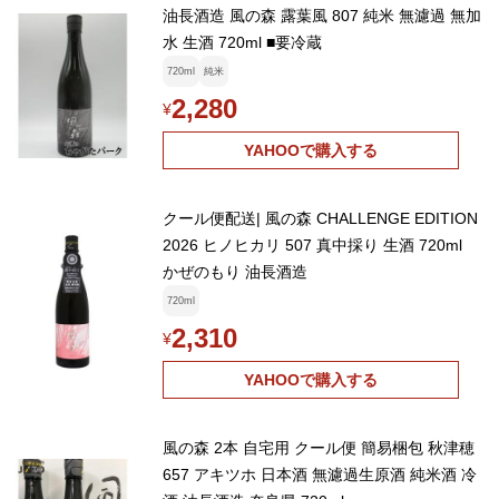
油長酒造 風の森 露葉風 807 純米 無濾過 無加
水 生酒 720ml ■要冷蔵
720ml
純米
2,280
¥
YAHOOで購入する
クール便配送| 風の森 CHALLENGE EDITION
2026 ヒノヒカリ 507 真中採り 生酒 720ml
かぜのもり 油長酒造
720ml
2,310
¥
YAHOOで購入する
風の森 2本 自宅用 クール便 簡易梱包 秋津穂
657 アキツホ 日本酒 無濾過生原酒 純米酒 冷