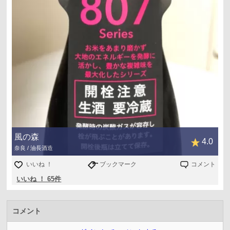
風の森
4.0
奈良 / 油長酒造
いいね ！
ブックマーク
コメント
いいね ！ 65件
コメント