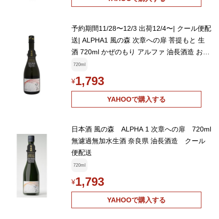
予約期間11/28〜12/3 出荷12/4〜| クール便配
送| ALPHA1 風の森 次章への扉 菩提もと 生
酒 720ml かぜのもり アルファ 油長酒造 お中
元ギフト
720ml
1,793
¥
YAHOOで購入する
日本酒 風の森 ALPHA 1 次章への扉 720ml
無濾過無加水生酒 奈良県 油長酒造 クール
便配送
720ml
1,793
¥
YAHOOで購入する