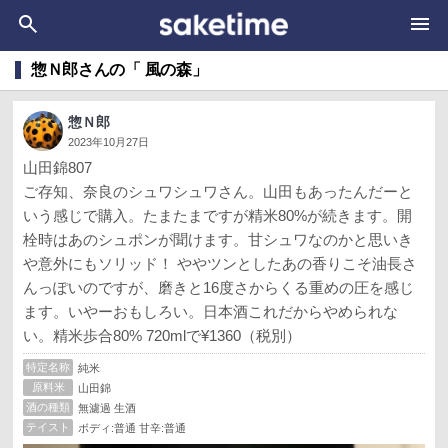
惣Ｎ郎さんの「 風の森」
惣Ｎ郎
2023年10月27日
山田錦807
ご存知、奈良のシュワシュワさん。山田もあったんだーと
いう感じで購入。たまたまですが精米80%が続きます。開
栓時はあのシュポンが聞けます。甘シュワなのかと思いき
や意外にもソリッド！ ややツンとしたあの香りこそ油長さ
んっぽいのですが、磨きと16度さからくる重めの圧を感じ
ます。いやーおもしろい。日本酒これだからやめられな
い。精米歩合80% 720mlで¥1360（税別）
特定名称
純米
原料米
山田錦
酒の種類
無濾過 生酒
テイスト
ボディ:普通 甘辛:普通