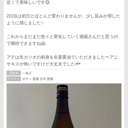
近くて美味しいです😋
2日目は初日とほとんど変わりませんが、少し旨みが増した
ように感じました✨
これからまだまだ色々と変化していく酒蔵さんだと思うの
で期待できますね🤗
アテは生カツオの刺身を生姜醤油でいただきました〜アニ
サキスが怖いですけど大丈夫でした🐟
原料米
一本〆
テイスト
ボディ:普通 甘辛:普通