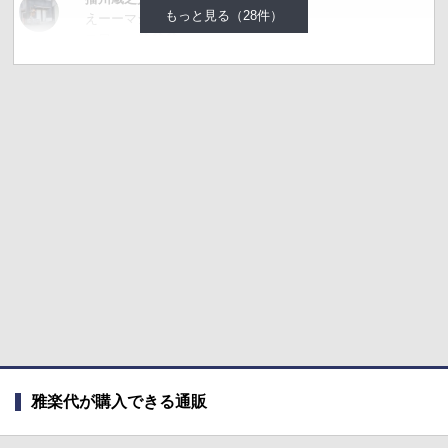
もっと見る（28件）
えーーマジっすか ⁉️ 😱
コワーー😱😱😱
雅楽代が購入できる通販