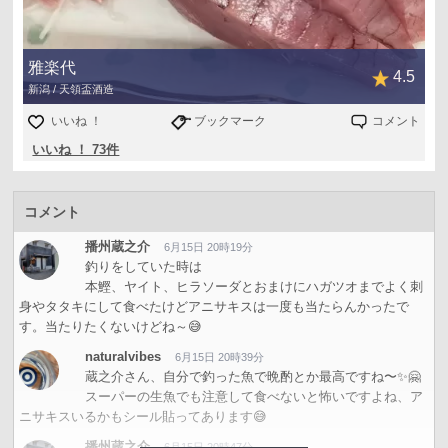
雅楽代
4.5
新潟 / 天領盃酒造
いいね ！
ブックマーク
コメント
いいね ！ 73件
コメント
播州蔵之介
6月15日 20時19分
釣りをしていた時は
本鰹、ヤイト、ヒラソーダとおまけにハガツオまでよく刺
身やタタキにして食べたけどアニサキスは一度も当たらんかったで
す。当たりたくないけどね～😅
naturalvibes
6月15日 20時39分
蔵之介さん、自分で釣った魚で晩酌とか最高ですね〜✨🤗
スーパーの生魚でも注意して食べないと怖いですよね、ア
ニサキスいるかもシール貼ってあります😅
播州蔵之介
6月15日 20時47分