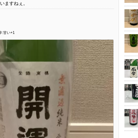
違いますねぇ。
辛:甘い+1