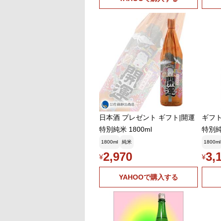
日本酒 プレゼント ギフト|開運
ギフト
特別純米 1800ml
特別純
土井
1800ml
純米
1800ml
2,970
3,
¥
¥
YAHOOで購入する