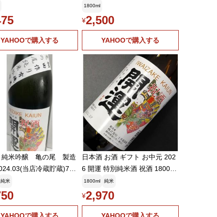
1800ml
475
2,500
¥
YAHOOで購入する
YAHOOで購入する
 純米吟醸 亀の尾 製造
日本酒 お酒 ギフト お中元 202
024.03(当店冷蔵貯蔵)720
6 開運 特別純米酒 祝酒 1800M
 日本酒 静岡人気 土井酒
L 特製巻紙付
純米
1800ml
純米
750
2,970
¥
YAHOOで購入する
YAHOOで購入する