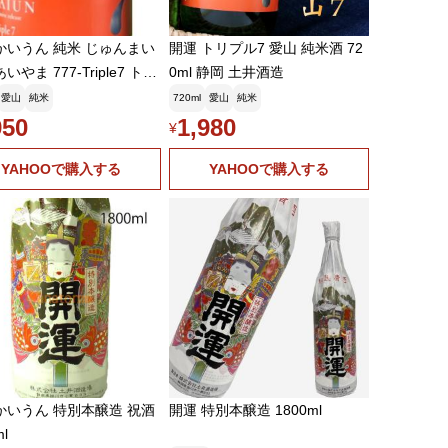
かいうん 純米 じゅんまい
開運 トリプル7 愛山 純米酒 72
いやま 777-Triple7 トリ
0ml 静岡 土井酒造
ブン 720ml 土井酒造場
愛山
純米
720ml
愛山
純米
 純米酒 チャレンジ酒 静
950
1,980
¥
川市 kaiun Doi Shuzojo
YAHOOで購入する
YAHOOで購入する
かいうん 特別本醸造 祝酒
開運 特別本醸造 1800ml
ml