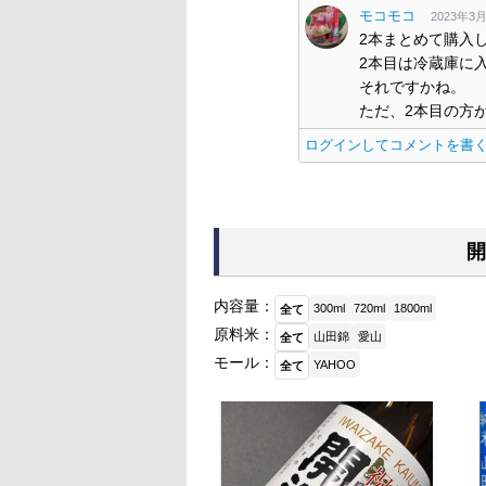
モコモコ
2023年3月3
2本まとめて購入
2本目は冷蔵庫に
それですかね。
ただ、2本目の方
ログインしてコメントを書
開
内容量：
300ml
720ml
1800ml
全て
原料米：
山田錦
愛山
全て
モール：
YAHOO
全て