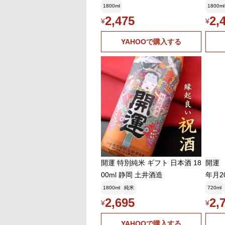
土井酒造場
1800ml
1800ml
2,475
2,
¥
¥
YAHOOで購入する
開運 特別純米 ギフト 日本酒 18
開運
00ml 静岡 土井酒造
年月2
ml
1800ml
純米
720ml
造場
2,695
2,
¥
¥
YAHOOで購入する