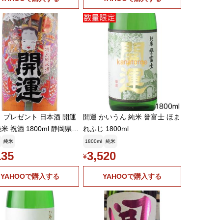
 プレゼント 日本酒 開運
開運 かいうん 純米 誉富士 ほま
米 祝酒 1800ml 静岡県
れふじ 1800ml
酒造場
純米
1800ml
純米
135
3,520
¥
YAHOOで購入する
YAHOOで購入する