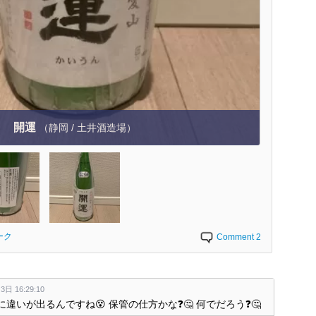
開運
（静岡 / 土井酒造場）
ーク
Comment 2
日 16:29:10
違いが出るんですね😵 保管の仕方かな❓🤔 何でだろう❓🤔