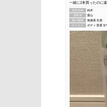
一緒に2本買ったのに
特定名称
純米
原料米
愛山
酒の種類
無濾過 生酒
テイスト
ボディ:普通 甘