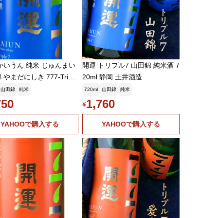
かいうん 純米 じゅんまい
開運 トリプル7 山田錦 純米酒 7
やまだにしき 777-Triple
20ml 静岡 土井酒造
リプルセブン 720ml 土井酒
山田錦
純米
720ml
山田錦
純米
日本酒 純米酒 チャレンジ
750
1,760
¥
県 掛川市 kaiun
YAHOOで購入する
YAHOOで購入する