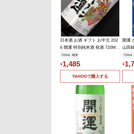
日本酒 お酒 ギフト お中元 202
開運 
6 開運 特別純米酒 祝酒 720ML
山田錦 
特製化粧箱入
7 ト
720ml
純米
720ml
造場 
1,485
1,
¥
¥
酒 静岡
YAHOOで購入する