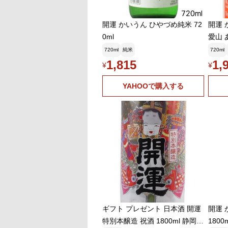
開運 かいうん ひやづめ純米 72
開運 
0ml
愛山 あ
プルセ
720ml
純米
720ml
日本酒
1,815
1,
¥
¥
岡県 掛
YAHOOで購入する
ギフト プレゼント 日本酒 開運
開運 
特別本醸造 祝酒 1800ml 静岡県
1800