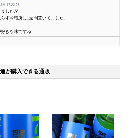
日 17:22:26
しましたが
入らず冷暗所に1週間置いてました。
が好きな味ですね。
く
運が購入できる通販