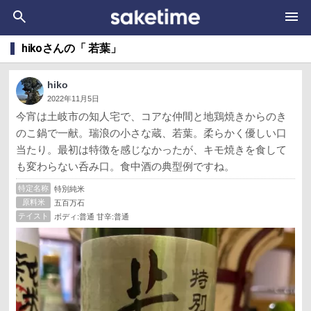
hikoさんの「 若葉」
hiko
2022年11月5日
今宵は土岐市の知人宅で、コアな仲間と地鶏焼きからのき
のこ鍋で一献。瑞浪の小さな蔵、若葉。柔らかく優しい口
当たり。最初は特徴を感じなかったが、キモ焼きを食して
も変わらない呑み口。食中酒の典型例ですね。
特定名称
特別純米
原料米
五百万石
テイスト
ボディ:普通 甘辛:普通