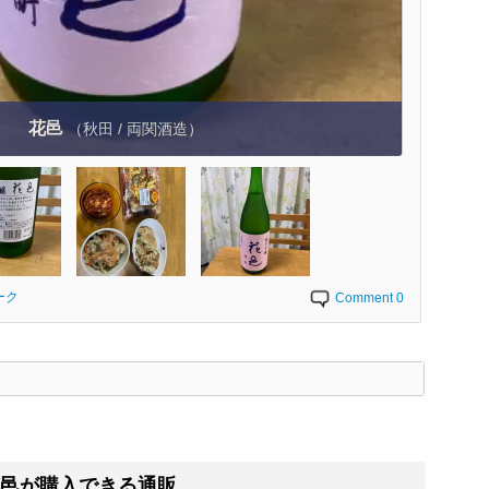
花邑
（秋田 / 両関酒造）
ーク
Comment 0
く
邑が購入できる通販