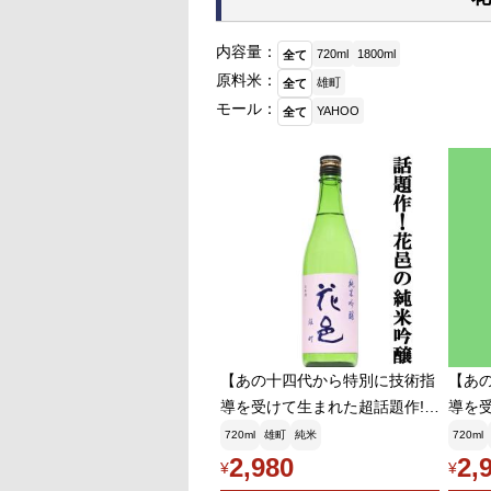
内容量：
720ml
1800ml
全て
原料米：
雄町
全て
モール：
YAHOO
全て
【あの十四代から特別に技術指
【あ
導を受けて生まれた超話題作!】
導を
花邑(はなむら) 純米吟醸 雄
花邑(
720ml
雄町
純米
720ml
町(おまち) 精米歩合50% 火
町(お
2,980
2,
¥
¥
入れ一回 720ml(クール便推
入れ一