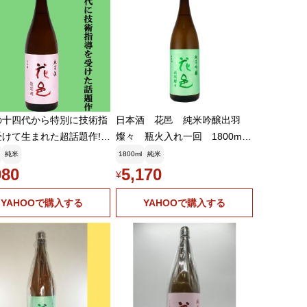
の十四代から特別に技術指
日本酒 花邑 純米吟醸出羽
受けて生まれた超話題作!】
燦々 瓶火入れ一回 1800ml
はなむら) 純米酒 陸羽
東北 秋田県
純米
1800ml
純米
くうでん) 瓶火入れ一
980
5,170
¥
800ml(クール便推奨)(k)
YAHOOで購入する
YAHOOで購入する