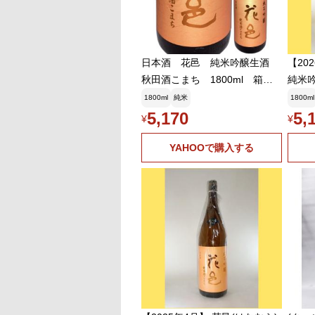
日本酒 花邑 純米吟醸生酒
【20
秋田酒こまち 1800ml 箱無
純米吟
し 東北 秋田県
1800ml
純米
1800ml
5,170
5,
¥
¥
YAHOOで購入する