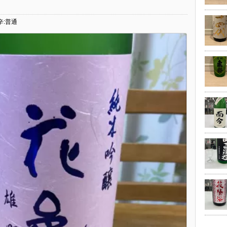
。
辛:普通