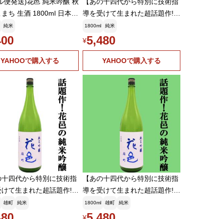
ル便発送)花邑 純米吟醸 秋
【あの十四代から特別に技術指
まち 生酒 1800ml 日本酒
導を受けて生まれた超話題作!】
6年4月)
花邑(はなむら) 純米吟醸 出
純米
1800ml
純米
羽燦々(でわさんさん) 火入
400
5,480
¥
れ 1800ml(クール便推奨)(k)
YAHOOで購入する
YAHOOで購入する
の十四代から特別に技術指
【あの十四代から特別に技術指
受けて生まれた超話題作!】
導を受けて生まれた超話題作!】
はなむら) 純米吟醸 雄
花邑(はなむら) 純米吟醸 雄
雄町
純米
1800ml
雄町
純米
まち) 精米歩合50% 火
町(おまち) 精米歩合50% 火
480
5,480
¥