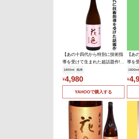
【あの十四代から特別に技術指
【あ
導を受けて生まれた超話題作!】
導を
花邑(はなむら) 純米酒 陸羽
花邑(
1800ml
純米
1800ml
田(りくうでん) 瓶火入れ一
田(り
4,980
4,
¥
¥
回 1800ml(クール便推奨)(k)
回 1
YAHOOで購入する