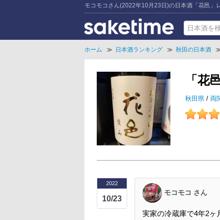
モコモコさん(2022年10月23日)の日本酒「花邑」
ホーム
≫
日本酒ランキング
≫
秋田の日本酒
「花
秋田県
/
両
2022
モコモコ さん
10/23
実家の冷蔵庫で4年2ヶ