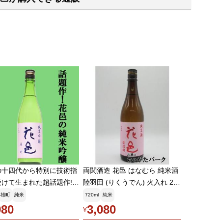
の十四代から特別に技術指
両関酒造 花邑 はなむら 純米酒
受けて生まれた超話題作!】
陸羽田 (りくうでん) 火入れ 26
はなむら) 純米吟醸 雄
年7月製造 720ml ■要冷蔵
雄町
純米
720ml
純米
まち) 精米歩合50% 火
980
3,080
¥
回 720ml(クール便推