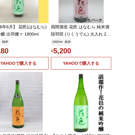
26年6月】 花邑(はなむら)
両関酒造 花邑 はなむら 純米酒
醸 出羽燦々 1800ml
陸羽田 (りくうでん) 火入れ 26
年6月製造 1800ml ■要冷蔵
純米
1800ml
純米
180
5,200
¥
YAHOOで購入する
YAHOOで購入する