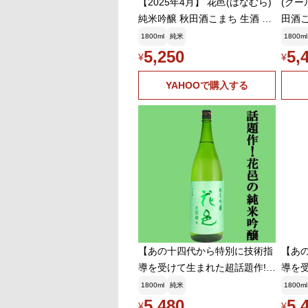
【2025年4月】 花邑(はなむら)
(クー
純米吟醸 秋田酒こまち 生酒 18
田酒こ
00ml
(202
1800ml
純米
1800ml
5,250
5,
¥
¥
YAHOOで購入する
【あの十四代から特別に技術指
【あ
導を受けて生まれた超話題作!】
導を
花邑(はなむら) 純米吟醸 出
花邑(
1800ml
純米
1800ml
羽燦々(でわさんさん) 火入
町(お
5,480
5,
¥
¥