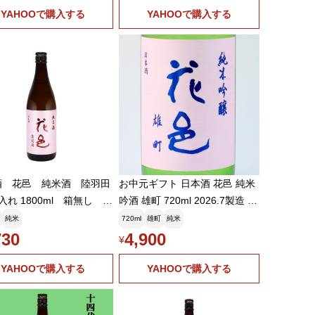
YAHOOで購入する
YAHOOで購入する
酒 花邑 純米酒 陸羽田
お中元ギフト 日本酒 花邑 純米
入れ 1800ml 箱無し 東
吟酒 雄町 720ml 2026.7製造 両
 秋田県
関酒蔵
純米
720ml
雄町
純米
730
4,900
¥
YAHOOで購入する
YAHOOで購入する