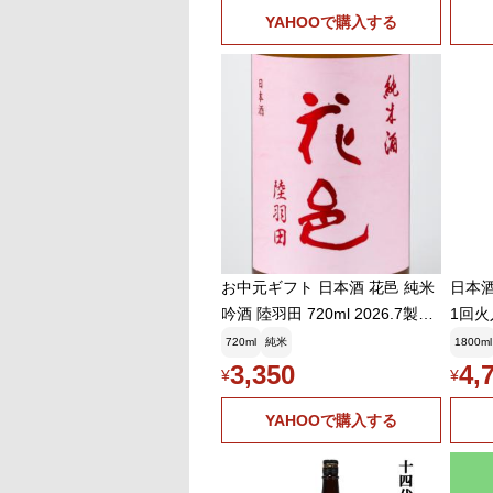
奨)(k)
奨)(k)
YAHOOで購入する
お中元ギフト 日本酒 花邑 純米
日本
吟酒 陸羽田 720ml 2026.7製造
1回火
両関酒蔵
北
720ml
純米
1800ml
3,350
4,
¥
¥
YAHOOで購入する