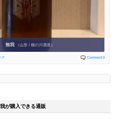
無我
（山形 / 楯の川酒造）
ーク
Comment 0
く
我が購入できる通販