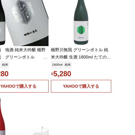
 地酒 純米大吟醸 楯野
楯野川無我 グリーンボトル 純
我 グリーンボトル や
米大吟醸 生酒 1800ml たてのか
 1800ml
わむが 楯の川酒造 お中元ギフ
純米
1800ml
純米
ト
280
5,280
¥
YAHOOで購入する
YAHOOで購入する