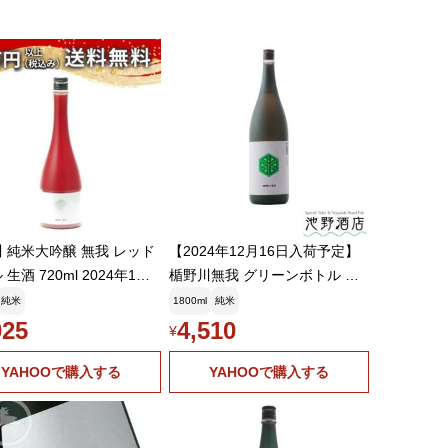
 純米大吟醸 無我 レッド
【2024年12月16日入荷予定】
生酒 720ml 2024年1月
楯野川無我 グリーンボトル 純
日本酒 ギフト 贈答品 プレ
米大吟醸 1800ml
純米
1800ml
純米
 あすつく 山形県 父の日
025
4,510
¥
元
YAHOOで購入する
YAHOOで購入する