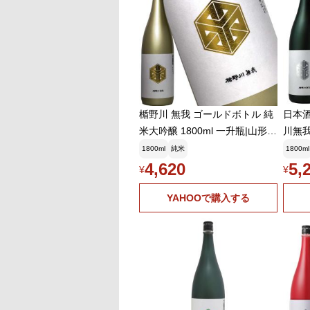
楯野川 無我 ゴールドボトル 純
日本酒
米大吟醸 1800ml 一升瓶|山形
川無
高級日本酒 限定 地酒 贈答 法人
や甘口
1800ml
純米
1800ml
ギフト
4,620
5,
¥
¥
YAHOOで購入する