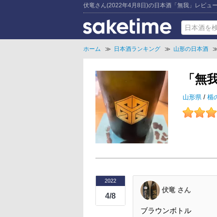
伏竜さん(2022年4月8日)の日本酒「無我」レビュ
ホーム
≫
日本酒ランキング
≫
山形の日本酒
「無
山形県
/
楯
2022
伏竜 さん
4/8
ブラウンボトル