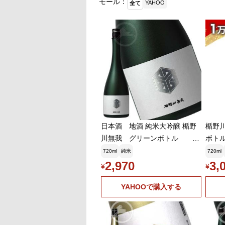
モール：
YAHOO
全て
日本酒 地酒 純米大吟醸 楯野
楯野川
川無我 グリーンボトル や
ボトル 
や甘口 720ml
詰め 
720ml
純米
720ml
ゼント
2,970
3,
¥
¥
お中
YAHOOで購入する