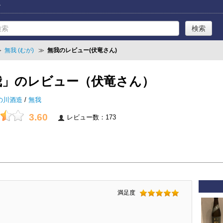
ー
≫
無我 (むが)
≫
無我のレビュー(伏竜さん)
我」のレビュー（伏竜さん）
の川酒造
/
無我
3.60
レビュー数：173
満足度