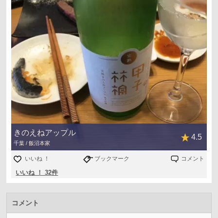
きのえねアップル
4.5
千葉 / 飯沼本家
いいね ！
ブックマーク
コメント
いいね ！ 32件
コメント