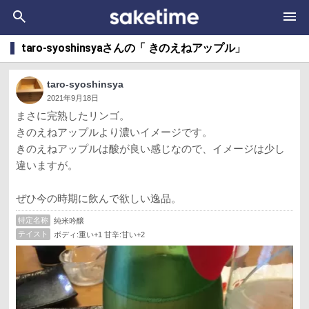
taro-syoshinsyaさんの「 きのえねアップル」
taro-syoshinsya
2021年9月18日
まさに完熟したリンゴ。
きのえねアップルより濃いイメージです。
きのえねアップルは酸が良い感じなので、イメージは少し
違いますが。
ぜひ今の時期に飲んで欲しい逸品。
特定名称
純米吟醸
テイスト
ボディ:重い+1 甘辛:甘い+2