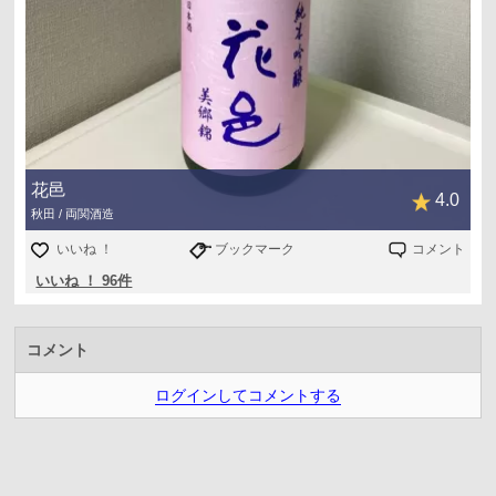
花邑
4.0
秋田 / 両関酒造
いいね ！
ブックマーク
コメント
いいね ！ 96件
コメント
ログインしてコメントする