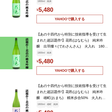
ml(クール便推奨)(k)
1800ml
純米
5,480
¥
YAHOOで購入する
【あの十四代から特別に技術指導を受けて生
まれた超話題作!】花邑(はなむら) 純米吟
醸 出羽燦々(でわさんさん) 火入れ 1800
ml(クール便推奨)(k)
1800ml
純米
5,480
¥
YAHOOで購入する
【あの十四代から特別に技術指導を受けて生
まれた超話題作!】花邑(はなむら) 純米吟
醸 雄町(おまち) 精米歩合50% 火入れ一
回 1800ml(クール便推奨)(k)
1800ml
雄町
純米