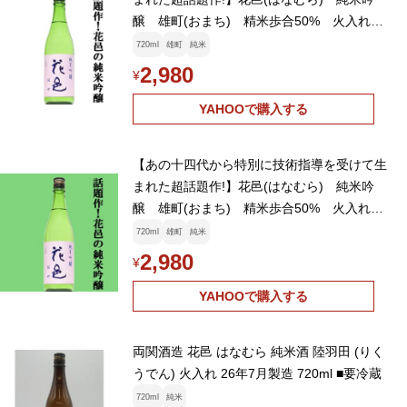
醸 雄町(おまち) 精米歩合50% 火入れ一
回 720ml(クール便推奨)(k)
720ml
雄町
純米
2,980
¥
YAHOOで購入する
【あの十四代から特別に技術指導を受けて生
まれた超話題作!】花邑(はなむら) 純米吟
醸 雄町(おまち) 精米歩合50% 火入れ一
回 720ml(クール便推奨)(k)
720ml
雄町
純米
2,980
¥
YAHOOで購入する
両関酒造 花邑 はなむら 純米酒 陸羽田 (りく
うでん) 火入れ 26年7月製造 720ml ■要冷蔵
720ml
純米