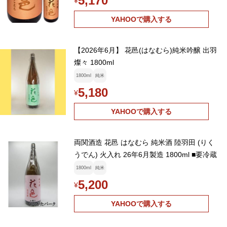
5,170
¥
YAHOOで購入する
【2026年6月】 花邑(はなむら)純米吟醸 出羽
燦々 1800ml
1800ml
純米
5,180
¥
YAHOOで購入する
両関酒造 花邑 はなむら 純米酒 陸羽田 (りく
うでん) 火入れ 26年6月製造 1800ml ■要冷蔵
1800ml
純米
5,200
¥
YAHOOで購入する