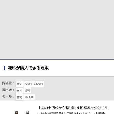
花邑が購入できる通販
内容量：
720ml
1800ml
全て
原料米：
雄町
全て
モール：
YAHOO
全て
【あの十四代から特別に技術指導を受けて生
まれた超話題作!】花邑(はなむら) 純米吟