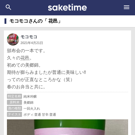
モコモコさんの「 花邑」
モコモコ
2021年4月21日
頒布会の一本です。
久々の
花邑
。
初めての美郷錦。
期待が膨らみましたが普通に美味しい‼️
ってのが正直なところかな（笑）
春のお弁当と共に。
特定名称
純米吟醸
原料米
美郷錦
酒の種類
一回火入れ
テイスト
ボディ:普通 甘辛:普通