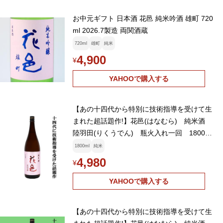
お中元ギフト 日本酒 花邑 純米吟酒 雄町 720
ml 2026.7製造 両関酒蔵
720ml
雄町
純米
4,900
¥
YAHOOで購入する
【あの十四代から特別に技術指導を受けて生
まれた超話題作!】花邑(はなむら) 純米酒
陸羽田(りくうでん) 瓶火入れ一回 1800ml
(クール便推奨)(k)
1800ml
純米
4,980
¥
YAHOOで購入する
【あの十四代から特別に技術指導を受けて生