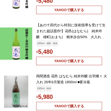
5,480
¥
YAHOOで購入する
【あの十四代から特別に技術指導を受けて生
まれた超話題作!】花邑(はなむら) 純米吟
醸 雄町(おまち) 精米歩合50% 火入れ一
回 1800ml(クール便推奨)(k)
1800ml
雄町
純米
5,480
¥
YAHOOで購入する
両関酒造 花邑 はなむら 純米吟醸 出羽燦々 火
入れ 26年6月製造 1800ml ■要冷蔵
1800ml
純米
5,980
¥
YAHOOで購入する