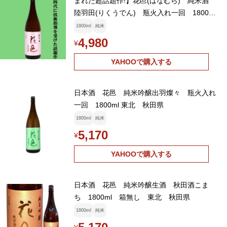
まれた超話題作!】花邑(はなむら) 純米酒
陸羽田(りくうでん) 瓶火入れ一回 1800ml
(クール便推奨)(k)
1800ml
純米
4,980
¥
YAHOOで購入する
日本酒 花邑 純米吟醸出羽燦々 瓶火入れ
一回 1800ml 東北 秋田県
1800ml
純米
5,170
¥
YAHOOで購入する
日本酒 花邑 純米吟醸生酒 秋田酒こま
ち 1800ml 箱無し 東北 秋田県
1800ml
純米