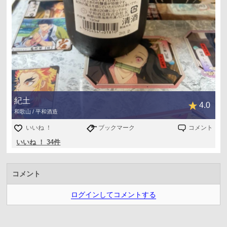
紀土
4.0
和歌山 / 平和酒造
いいね ！
ブックマーク
コメント
いいね ！ 34件
コメント
ログインしてコメントする