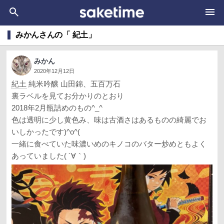
みかんさんの「 紀土」
みかん
2020年12月12日
紀土
純米吟醸 山田錦、五百万石
裏ラベルを見てお分かりのとおり
2018年2月瓶詰めのもの^_^
色は透明に少し黄色み、味は古酒さはあるものの綺麗でお
いしかったです)^o^(
一緒に食べていた味濃いめのキノコのバター炒めともよく
あっていました( ´∀｀)