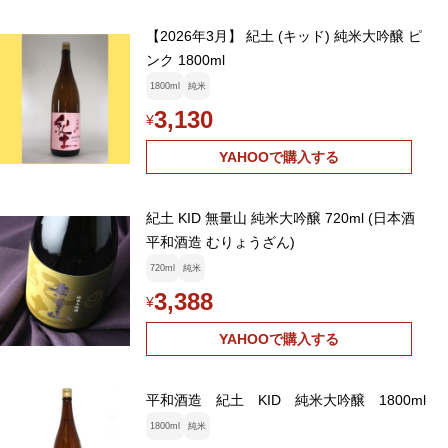
【2026年3月】 紀土 (キッド) 純米大吟醸 ピ
ンク 1800ml
1800ml
純米
3,130
¥
YAHOOで購入する
紀土 KID 無量山 純米大吟醸 720ml (日本酒
平和酒造 むりょうざん)
720ml
純米
3,388
¥
YAHOOで購入する
平和酒造 紀土 KID 純米大吟醸 1800ml
1800ml
純米