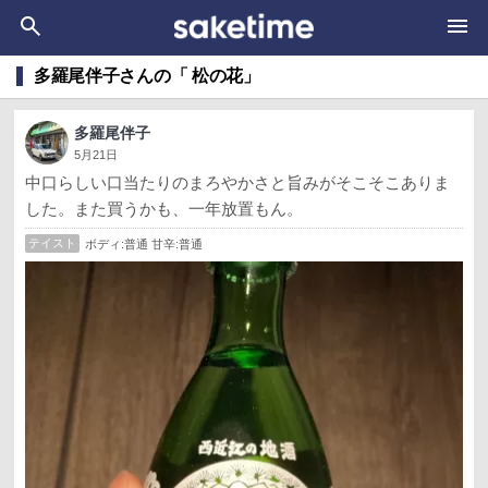
多羅尾伴子さんの「 松の花」
多羅尾伴子
5月21日
中口らしい口当たりのまろやかさと旨みがそこそこありま
した。また買うかも、一年放置もん。
テイスト
ボディ:普通 甘辛:普通