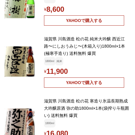
8,600
¥
YAHOOで購入する
滋賀県 川島酒造 松の花 純米大吟醸 西近江
路〜にしおうみじ〜(木箱入り)1800ml×1本
(極寒手造り) 送料無料 爆買
1800ml
純米
11,900
¥
YAHOOで購入する
滋賀県 川島酒造 松の花 寒造り氷温長期熟成
大吟醸原酒 弥の助1800ml×1本(袋搾り斗瓶囲
い) 送料無料 爆買
1800ml
16,080
¥