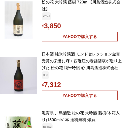
松の花 大吟醸 藤樹 720ml【川島酒造株式会
社】
720ml
3,850
¥
YAHOOで購入する
日本酒 純米吟醸酒 モンドセレクション金賞
受賞の栄誉に輝く西近江の老舗酒蔵が造り上
げた 松の花 純米吟醸 心 川島酒造株式会社 滋
賀県 送料無料 ポイント消化
純米
7,312
¥
YAHOOで購入する
滋賀県 川島酒造 松の花 大吟醸 藤樹(木箱入
り)1800ml×1本 送料無料 爆買
1800ml