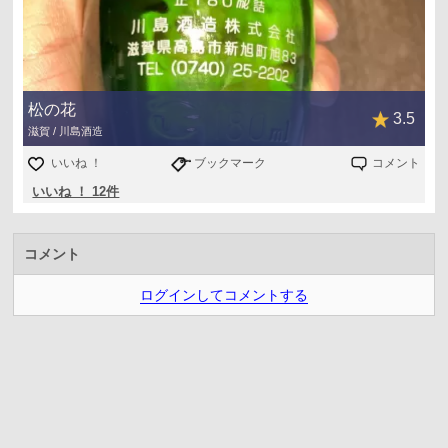
松の花
3.5
滋賀 / 川島酒造
いいね ！
ブックマーク
コメント
いいね ！ 12件
コメント
ログインしてコメントする