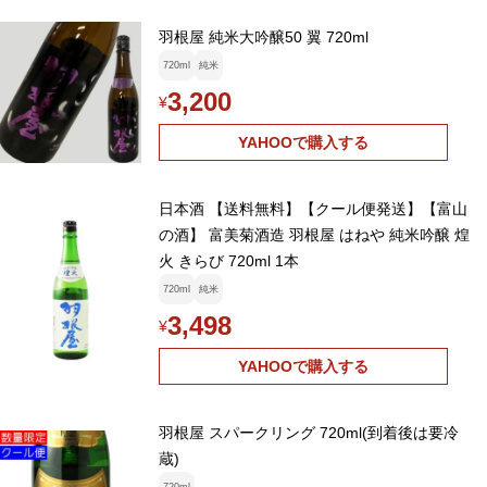
羽根屋 純米大吟醸50 翼 720ml
720ml
純米
3,200
¥
YAHOOで購入する
日本酒 【送料無料】【クール便発送】【富山
の酒】 富美菊酒造 羽根屋 はねや 純米吟醸 煌
火 きらび 720ml 1本
720ml
純米
3,498
¥
YAHOOで購入する
羽根屋 スパークリング 720ml(到着後は要冷
蔵)