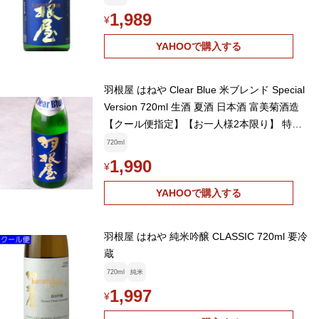
1,989
¥
YAHOOで購入する
羽根屋 はねや Clear Blue 米ブレンド Special
Version 720ml 生酒 夏酒 日本酒 富美菊酒造
【クール便指定】【お一人様2本限り】 特約
店 通販
720ml
1,990
¥
YAHOOで購入する
羽根屋 はねや 純米吟醸 CLASSIC 720ml 要冷
蔵
720ml
純米
1,997
¥