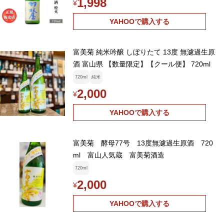
1,998
¥
YAHOOで購入する
富美菊 純米吟醸 しぼりたて 13度 無濾過生原
酒 富山県 【数量限定】【クール便】 720ml
720ml
純米
2,000
¥
YAHOOで購入する
富美菊 酵母77号 13度無濾過生原酒 720
ml 富山人気蔵 富美菊酒造
720ml
2,000
¥
YAHOOで購入する