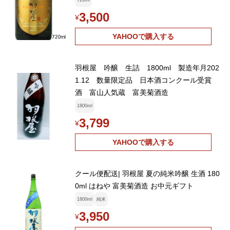
720ml
3,500
¥
YAHOOで購入する
羽根屋 吟醸 生詰 1800ml 製造年月202
1.12 数量限定品 日本酒コンクール受賞
酒 富山人気蔵 富美菊酒造
1800ml
3,799
¥
YAHOOで購入する
クール便配送| 羽根屋 夏の純米吟醸 生酒 180
0ml はねや 富美菊酒造 お中元ギフト
1800ml
純米
3,950
¥