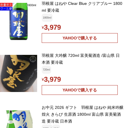
羽根屋 はねや Clear Blue クリアブルー 1800
ml 要冷蔵
1800ml
3,979
¥
YAHOOで購入する
羽根屋 大吟醸 720ml 富美菊酒造 /富山県 日
本酒 要冷蔵
720ml
3,979
¥
YAHOOで購入する
お中元 2026 ギフト 羽根屋 はねや 純米吟醸
煌火 きらび 生原酒 1800ml 富山県 富美菊酒
造 要冷蔵 日本酒