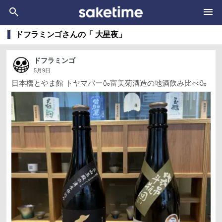
ドフラミンゴさんの「 大星夜」
ドフラミンゴ
5月9日
日本橋とやま館 トヤマバー🍶富美菊酒造の地酒飲み比べ🍶