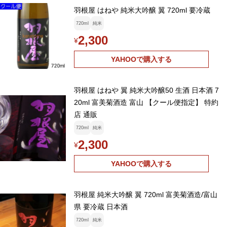
羽根屋 はねや 純米大吟醸 翼 720ml 要冷蔵
720ml
純米
2,300
¥
YAHOOで購入する
羽根屋 はねや 翼 純米大吟醸50 生酒 日本酒 7
20ml 富美菊酒造 富山 【クール便指定】 特約
店 通販
720ml
純米
2,300
¥
YAHOOで購入する
羽根屋 純米大吟醸 翼 720ml 富美菊酒造/富山
県 要冷蔵 日本酒
720ml
純米