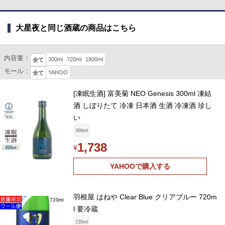
大星夜と同じ酒蔵の商品はこちら
内容量：
300ml
720ml
1800ml
全て
モール：
YAHOO
全て
[凍眠生酒] 富美菊 NEO Genesis 300ml 凍結
酒 しぼりたて 冷凍 日本酒 生酒 冷凍酒 珍し
い
300ml
1,738
¥
YAHOOで購入する
羽根屋 はねや Clear Blue クリアブルー 720m
l 要冷蔵
720ml