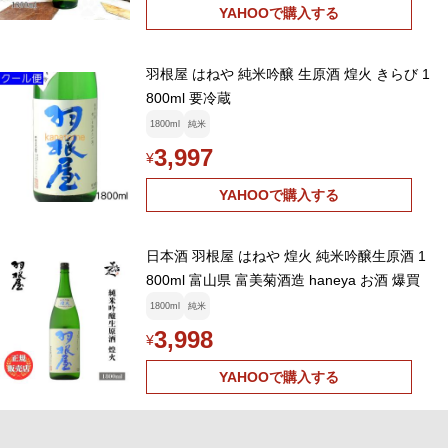
YAHOOで購入する
羽根屋 はねや 純米吟醸 生原酒 煌火 きらび 1
800ml 要冷蔵
1800ml
純米
3,997
¥
YAHOOで購入する
日本酒 羽根屋 はねや 煌火 純米吟醸生原酒 1
800ml 富山県 富美菊酒造 haneya お酒 爆買
1800ml
純米
3,998
¥
YAHOOで購入する