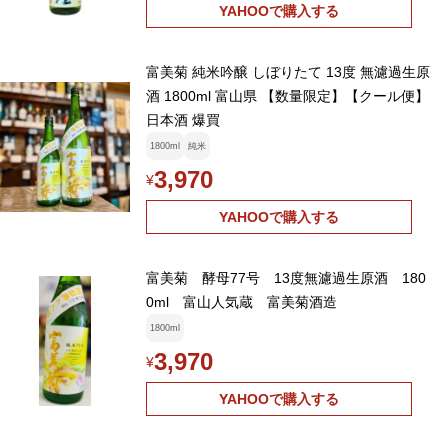
YAHOOで購入する
富美菊 純米吟醸 しぼりたて 13度 無濾過生原
酒 1800ml 富山県 【数量限定】【クール便】
日本酒 爆買
1800ml
純米
3,970
¥
YAHOOで購入する
富美菊 酵母77号 13度無濾過生原酒 180
0ml 富山人気蔵 富美菊酒造
1800ml
3,970
¥
YAHOOで購入する