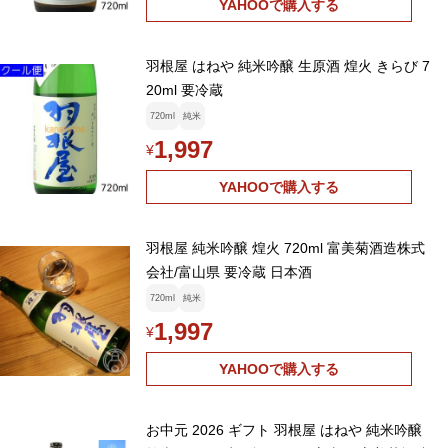
YAHOOで購入する
羽根屋 はねや 純米吟醸 生原酒 煌火 きらび 7
20ml 要冷蔵
720ml
純米
1,997
¥
YAHOOで購入する
羽根屋 純米吟醸 煌火 720ml 富美菊酒造株式
会社/富山県 要冷蔵 日本酒
720ml
純米
1,997
¥
YAHOOで購入する
お中元 2026 ギフト 羽根屋 はねや 純米吟醸