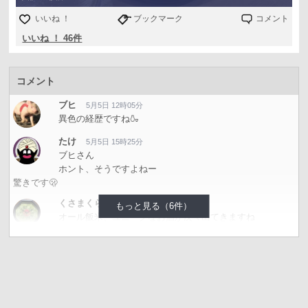
いいね ！
ブックマーク
コメント
いいね ！ 46件
コメント
ブヒ
5月5日 12時05分
異色の経歴ですね🍶
たけ
5月5日 15時25分
ブヒさん
ホント、そうですよねー
驚きです🫢
くさまくら
5月6日 13時50分
もっと見る（6件）
オール飯米、ユニークなお酒が次々出てきますね