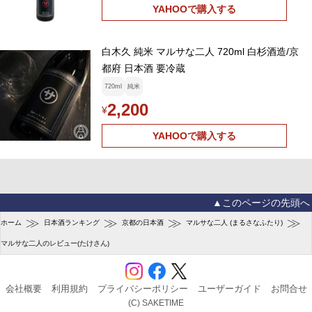
YAHOOで購入する
白木久 純米 マルサな二人 720ml 白杉酒造/京
都府 日本酒 要冷蔵
720ml
純米
2,200
¥
YAHOOで購入する
▲このページの先頭へ
≫
≫
≫
≫
ホーム
日本酒ランキング
京都の日本酒
マルサな二人 (まるさなふたり)
マルサな二人のレビュー(たけさん)
会社概要
利用規約
プライバシーポリシー
ユーザーガイド
お問合せ
(C) SAKETIME