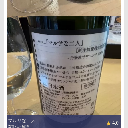
マルサな二人
4.0
京都 / 白杉酒造