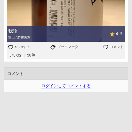
我論
4.3
富山 / 若鶴酒造
いいね ！
ブックマーク
コメント
いいね ！ 50件
コメント
ログインしてコメントする