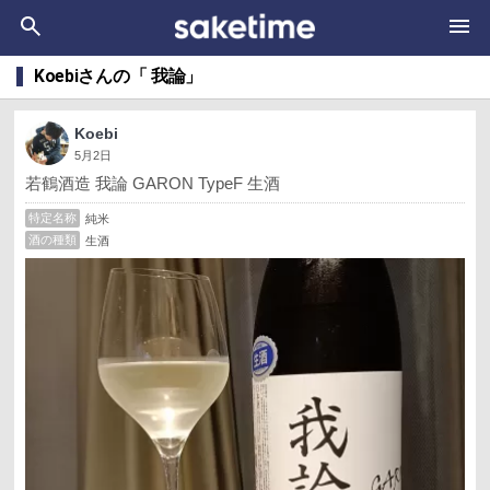
Koebiさんの「 我論」
Koebi
5月2日
若鶴酒造 我論 GARON TypeF 生酒
特定名称
純米
酒の種類
生酒