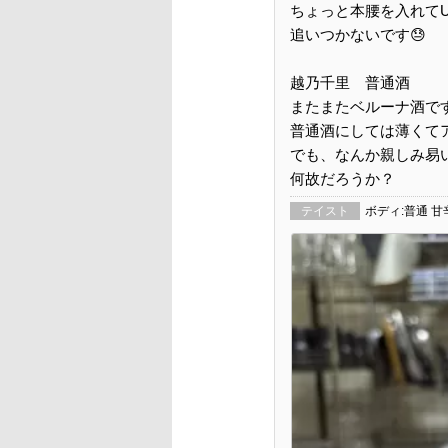
ちょっと本腰を入れて
追いつかないです😓
越乃千里 普通酒
またまたベルーナ酒です
普通酒にしては薄くてア
でも、なんか親しみ易
何故だろうか？
テイスト
ボディ:普通 甘