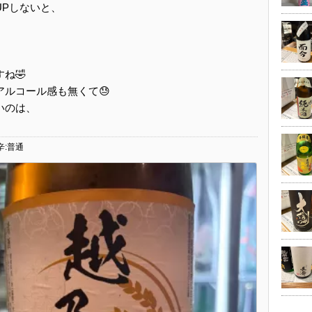
UPしないと、
ね🤣
ルコール感も無くて😓
いのは、
辛:普通