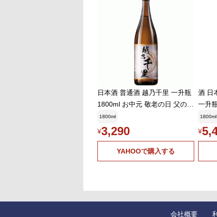
日本酒 普通酒 越乃千里 一升瓶
酒 日
1800ml お中元 敬老の日 父の日
一升瓶
ギフト プレゼント
父の日
1800ml
1800ml
60円
3,290
5,
¥
¥
YAHOOで購入する
会社概要