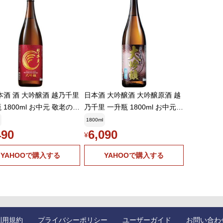
本酒 酒 大吟醸酒 越乃千里
日本酒 大吟醸酒 大吟醸原酒 越
 1800ml お中元 敬老の日
乃千里 一升瓶 1800ml お中元
 ギフト プレゼント 【75
敬老の日 父の日 ギフト プレゼ
1800ml
(税込)以上で送料無料】
ント
490
6,090
¥
YAHOOで購入する
YAHOOで購入する
利用規約
プライバシーポリシー
ユーザーガイド
お問い合わ