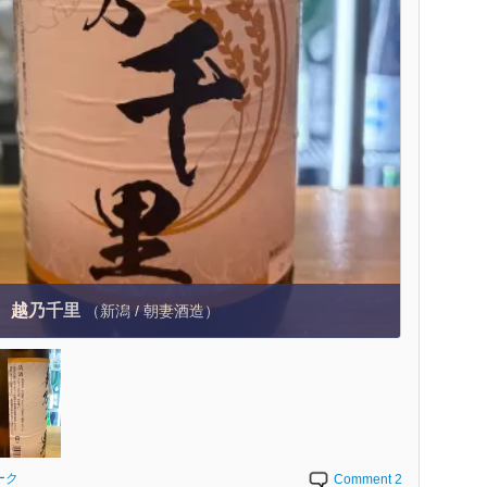
越乃千里
（新潟 / 朝妻酒造）
ーク
Comment 2