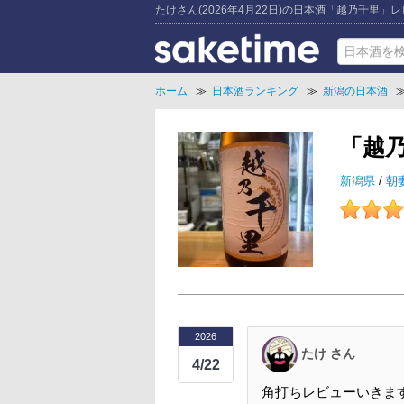
たけさん(2026年4月22日)の日本酒「越乃千里」
ホーム
≫
日本酒ランキング
≫
新潟の日本酒
「越
新潟県
/
朝
2026
たけ さん
4/22
角打ちレビューいきま