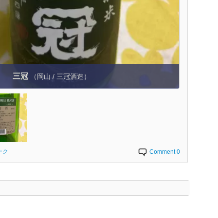
三冠
（岡山 / 三冠酒造）
ーク
Comment 0
く