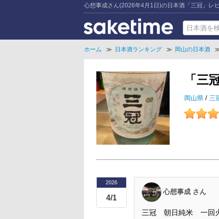
心想事成さん(2026年4月1日)の日本酒「三冠」レ
ホーム
≫
日本酒ランキング
≫
岡山の日本酒
「三
岡山県
/
三
2026
心想事成 さん
4/1
三冠 朝日純米 一回