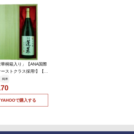
豪華桐箱入り」【ANA国際
ァーストクラス採用!】【コ
ール三冠達成!】 蓬莱 純
純米
 家伝手造り 1800ml
170
YAHOOで購入する