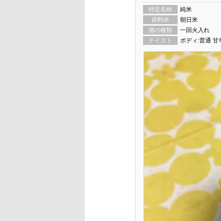
特定名称
純米
原料米
朝日米
酒の種類
一回火入れ
テイスト
ボディ:普通 甘