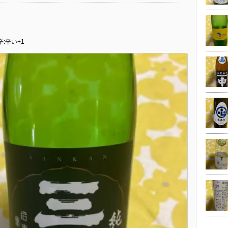
辛:辛い+1