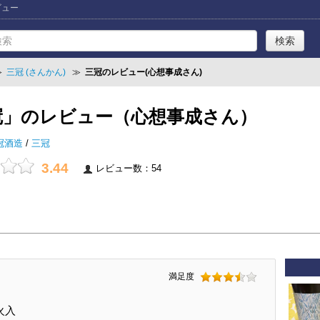
ビュー
≫
三冠 (さんかん)
≫
三冠のレビュー(心想事成さん)
冠」のレビュー（心想事成さん）
冠酒造
/
三冠
3.44
レビュー数：54
満足度
火入