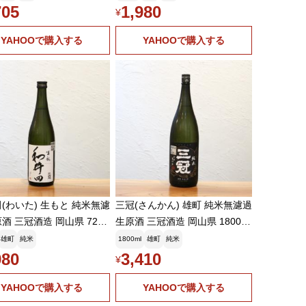
705
1,980
¥
YAHOOで購入する
YAHOOで購入する
(わいた) 生もと 純米無濾
三冠(さんかん) 雄町 純米無濾過
酒 三冠酒造 岡山県 720
生原酒 三冠酒造 岡山県 1800ml
雄町が醸す重厚な旨みとキ
|芳醇な旨みとキレを愉しむ旨
雄町
純米
1800ml
雄町
純米
冷やもよし燗もよし、しみ
酒。魚介類との相性抜群、ソー
980
3,410
¥
旨い生もと辛口
ダ割りもおすすめ
YAHOOで購入する
YAHOOで購入する