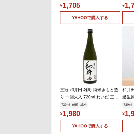
きりしたキレ。発泡感と楽し
1,705
1,
¥
¥
む、揚げ物と相性抜群の食中酒
YAHOOで購入する
三冠 和井田 雄町 純米きもと造
和井田
り 一回火入 720ml わいだ 三冠
過生原
酒造 お中元ギフト
ml|
720ml
雄町
純米
720ml
レ。
1,980
1,
¥
¥
じみ
YAHOOで購入する