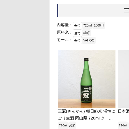
三
内容量：
720ml
1800ml
全て
原料米：
雄町
全て
モール：
YAHOO
全て
三冠(さんかん) 朝日純米 活性に
日本酒
ごり生酒 岡山県 720ml クール
便発送|岡山産「朝日米」のすっ
720ml
純米
720ml