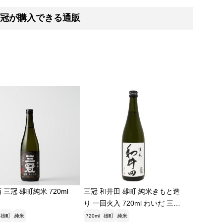
冠が購入できる通販
 三冠 雄町純米 720ml
三冠 和井田 雄町 純米きもと造
り 一回火入 720ml わいだ 三冠
酒造 お中元ギフト
雄町
純米
720ml
雄町
純米