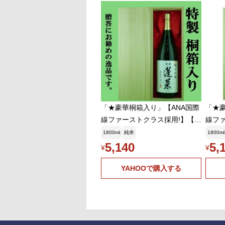
「★豪華桐箱入り」【ANA国際
「★
線ファーストクラス採用!】【コ
線フ
ンクール三冠達成!】 蓬莱 純
ンク
1800ml
純米
1800ml
米吟醸 家伝手造り 1800ml
米吟醸
5,140
5,
¥
¥
YAHOOで購入する