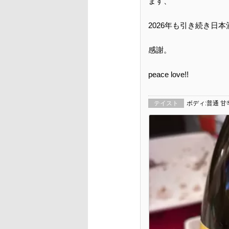
ます、
2026年も引き続き日
感謝。
peace love!!
テイスト
ボディ:普通 甘