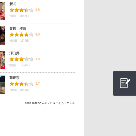
新式
3.5
投稿日：3月6日
黄桜 樽酒
4.0
投稿日：1月4日
澤乃井
3.0
投稿日：12月5日
菊正宗
3.7
投稿日：8月9日
sake dutchさんのレビューをもっと見る