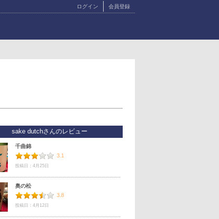
ログイン
会員登録
sake dutchさんのレビュー
千曲錦
3.1
投稿日：4月25日
奥の松
3.8
投稿日：4月12日