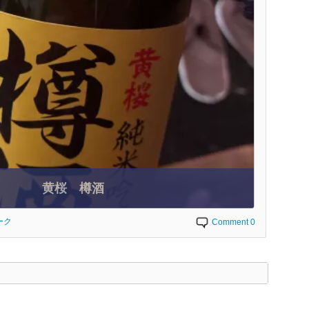
黄桜 樽酒
ーク
Comment 0
く