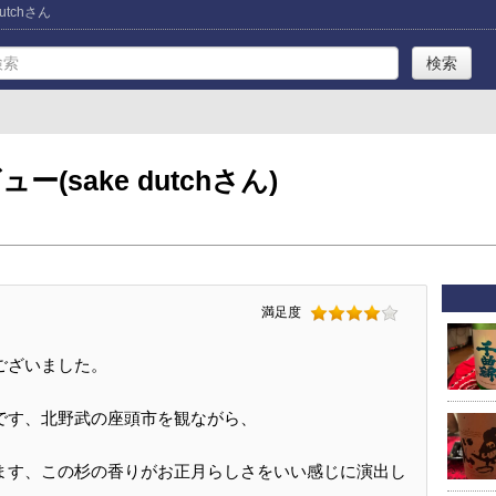
tchさん
sake dutchさん)
満足度
ございました。
です、北野武の座頭市を観ながら、
ます、この杉の香りがお正月らしさをいい感じに演出し