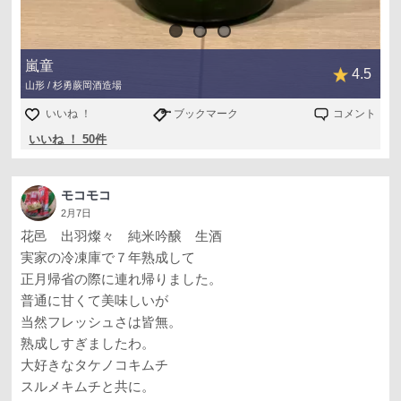
嵐童
4.5
山形 / 杉勇蕨岡酒造場
いいね ！
ブックマーク
コメント
いいね ！ 50件
モコモコ
2月7日
花邑 出羽燦々 純米吟醸 生酒
実家の冷凍庫で７年熟成して
正月帰省の際に連れ帰りました。
普通に甘くて美味しいが
当然フレッシュさは皆無。
熟成しすぎましたわ。
大好きなタケノコキムチ
スルメキムチと共に。