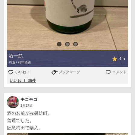
酒一筋
3.5
岡山 / 利守酒造
いいね ！
ブックマーク
コメント
いいね ！ 36件
モコモコ
1月17日
酒の名前が赤磐雄町。
普通でした。
阪急梅田で購入。