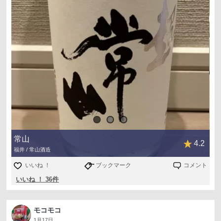
常山
4.2
福井 / 常山酒造
いいね ！
ブックマーク
コメント
いいね ！ 36件
モコモコ
1月17日