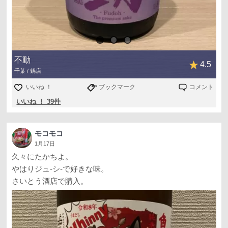
不動
4.5
千葉 / 鍋店
いいね ！
ブックマーク
コメント
いいね ！ 39件
モコモコ
1月17日
久々にたかちよ。
やはりジュ-シ-で好きな味。
さいとう酒店で購入。