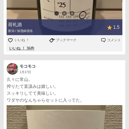
荷札酒
1.5
新潟 / 加茂錦酒造
いいね ！
ブックマーク
コメント
いいね ！ 36件
モコモコ
1月17日
久々に常山。
搾りたて直汲みは嬉しい。
スッキリしてて美味しい。
ワダヤのなんちゃらセットに入ってた。