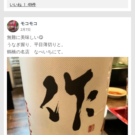
いいね ！ 49件
モコモコ
2月7日
無難に美味しい😋
うなぎ握り、平目薄切りと。
鶴橋の名店 なべいちにて。