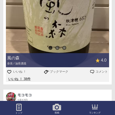
風の森
4.0
奈良 / 油長酒造
いいね ！
ブックマーク
コメント
いいね ！ 38件
モコモコ
1月17日
初めて飲んだ。
神奈川の地酒も初めて。
ランキング
投稿
トップ