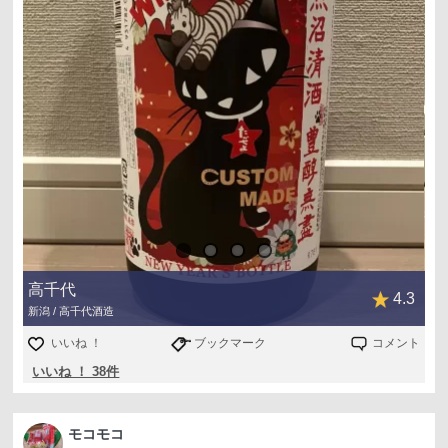
高千代
4.3
新潟 / 高千代酒造
いいね ！
ブックマーク
コメント
いいね ！ 38件
モコモコ