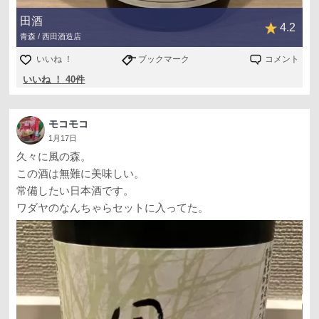
田酒
4.2
青森 / 西田酒造店
いいね ！
ブックマーク
コメント
いいね ！ 40件
モコモコ
1月17日
久々に風の森。
この酒は無難に美味しい。
常備したい日本酒です。
ワダヤのなんちゃらセットに入ってた。