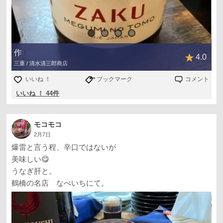
作
4.0
三重 / 清水清三郎商店
いいね ！
ブックマーク
コメント
いいね ！ 44件
モコモコ
2月7日
爆雷と言う程、辛口ではないが
美味しい😋
うなぎ肝と。
鶴橋の名店 なべいちにて。