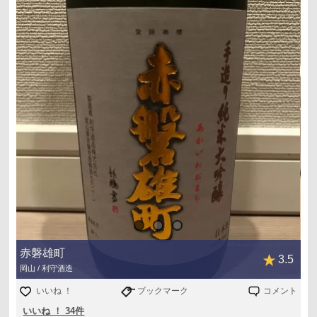
赤磐雄町
3.5
岡山 / 利守酒造
いいね ！
ブックマーク
コメント
いいね ！ 34件