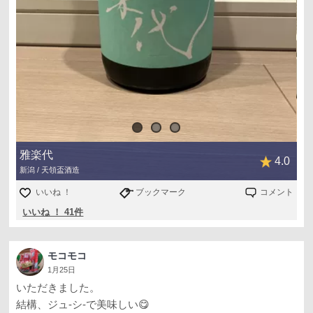
雅楽代
4.0
新潟 / 天領盃酒造
いいね ！
ブックマーク
コメント
いいね ！ 41件
モコモコ
1月25日
いただきました。
結構、ジュ-シ-で美味しい😋