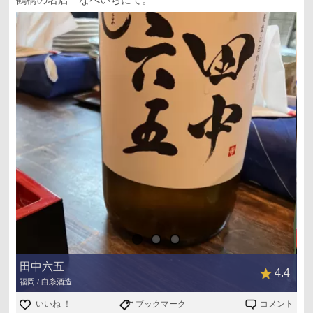
田中六五
4.4
福岡 / 白糸酒造
いいね ！
ブックマーク
コメント