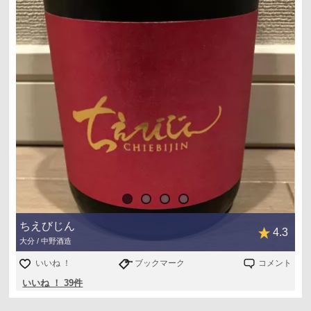
ちえびじん
4.3
大分 / 中野酒造
いいね ！
ブックマーク
コメント
いいね ！ 39件