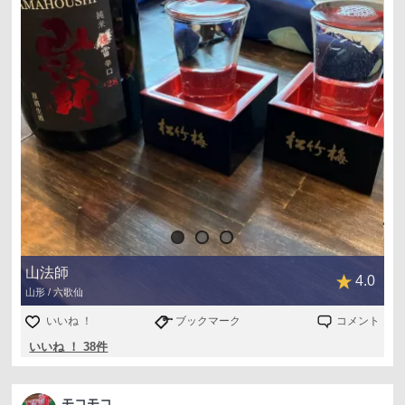
山法師
4.0
山形 / 六歌仙
いいね ！
ブックマーク
コメント
いいね ！ 38件
モコモコ