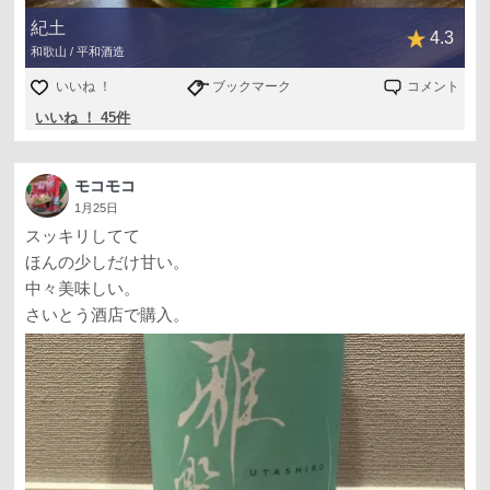
紀土
4.3
和歌山 / 平和酒造
いいね ！
ブックマーク
コメント
いいね ！ 45件
モコモコ
1月25日
スッキリしてて
ほんの少しだけ甘い。
中々美味しい。
さいとう酒店で購入。