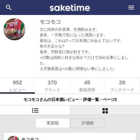
モコモコ
主に純米の生原酒、生酒飲みます。
基本、一升瓶で気になった酒買います。
最近は、これは‼️って日本酒に出会えてないです。
努力不足かな?
基本、芳醇旨口系が好きです。
⭐️の数は純粋に好きな味か？だけで決める事にしまし
た。
入手難易度は⭐️の数に関係ない事にしました。
952
370
45
28
レビュー
ブランド
都道府県
ブックマーク
モコモコさんの日本酒レビュー・評価一覧 - ページ2
更新順
評価順
モコモコ