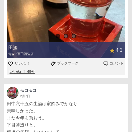
田酒
4.0
青森 / 西田酒造店
いいね ！
ブックマーク
コメント
いいね ！ 49件
モコモコ
2月7日
田中六十五の生酒は家飲みでかなり
美味しかった。
また今年も買おう。
平目薄造りと、
鶴橋の名店 なべいちにて。