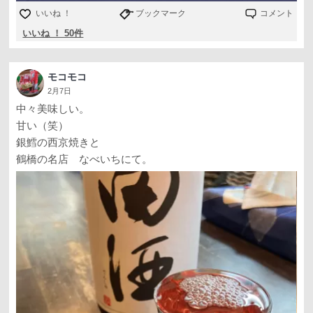
いいね ！
ブックマーク
コメント
いいね ！ 50件
モコモコ
2月7日
中々美味しい。
甘い（笑）
銀鱈の西京焼きと
鶴橋の名店 なべいちにて。