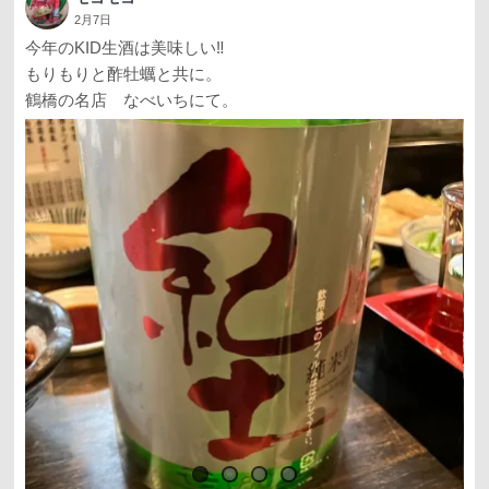
2月7日
今年のKID生酒は美味しい‼️
もりもりと酢牡蠣と共に。
鶴橋の名店 なべいちにて。