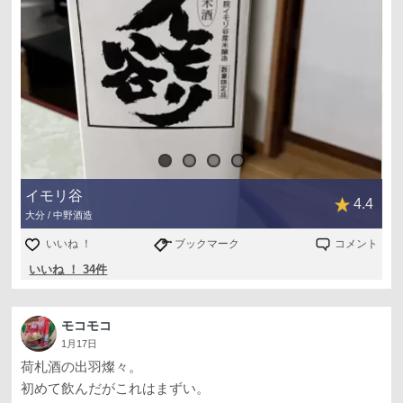
イモリ谷
4.4
大分 / 中野酒造
いいね ！
ブックマーク
コメント
いいね ！ 34件
モコモコ
1月17日
荷札酒の出羽燦々。
初めて飲んだがこれはまずい。