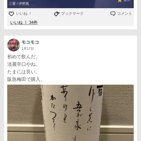
三重 / 伊勢萬
いいね ！
ブックマーク
コメント
いいね ！ 34件
モコモコ
1月17日
初めて飲んだ。
淡麗辛口やね。
たまには良い。
阪急梅田で購入。