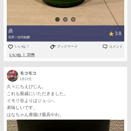
鼎
3.8
長野 / 信州銘醸
いいね ！
ブックマーク
コメント
いいね ！ 37件
モコモコ
1月17日
久々にちえびじん。
これも親戚にいただきました。
イモリ谷よりはジュ-シ-。
美味しいです。
はなちゃん唐揚げ最高やわ。