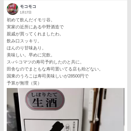
モコモコ
1月17日
初めて飲んだイモリ谷。
実家の近所にある中野酒造で
親戚が買ってくれましたわ。
飲み口スッキリ。
ほんのり甘味あり。
美味しい。早めに完飲。
ス-パ-コマツの寿司予約したのと共に。
田舎なのでまともな寿司置いてる店も殆どない。
国東のうろこは寿司美味しいが28500円で
予算が無理（笑）