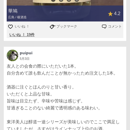
華鳩
4.2
広島 / 榎酒造
いいね ！
ブックマーク
コメント
いいね ！ 19件
puipui
5月3日
友人との会食の際にいただいた1本。
自分含めて誰も飲んだことが無かったため注文した1本。
酒器に注ぐとほんのりと甘い香り。
いただくと上品な甘味。
旨味は目立たず、辛味や苦味は感じず。
甘過ぎることのない綺麗で透明感のある味わい。
東洋美人は醇道一途シリーズが美味しいのでここで満足し
ていましたが、さすがはラインナップ上位のお酒。