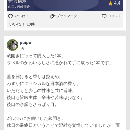
長陽福娘
4.4
山口 / 岩崎酒造
いいね ！
ブックマーク
コメント
いいね ！ 19件
puipui
5月3日
蔵開きに行って購入した1本。
ラベルのかわいらしさに惹かれて手に取った1本です。
蓋を開けると香りは控えめ。
わずかにクラシカルな日本酒の香り。
いただくと少しの甘味と共に旨味。
後口も旨味主体。辛味や苦味は少なく。
後口の余韻もさっぱり目。
2年ぶりにお伺いした蔵開き。
休日の最終日ということで混雑を覚悟していましたが、雨