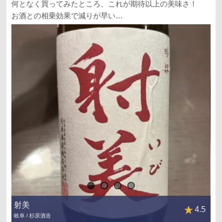
何となく買ってみたところ、これが期待以上の美味さ！
お酒との相乗効果で減りが早い…
射美
4.5
岐阜 / 杉原酒造