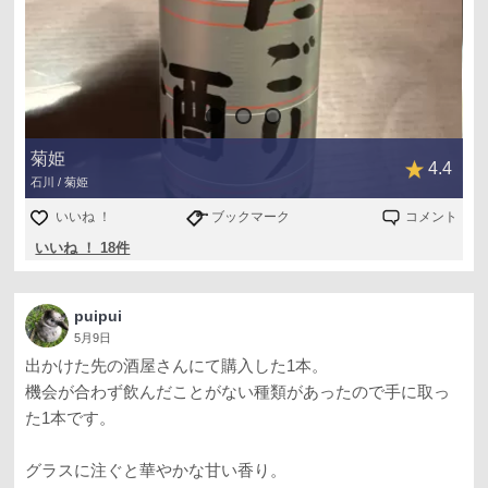
菊姫
4.4
石川 / 菊姫
いいね ！
ブックマーク
コメント
いいね ！ 18件
puipui
5月9日
出かけた先の酒屋さんにて購入した1本。
機会が合わず飲んだことがない種類があったので手に取っ
た1本です。
グラスに注ぐと華やかな甘い香り。