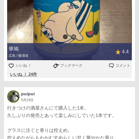
華鳩
4.4
広島 / 榎酒造
いいね ！
ブックマーク
コメント
いいね ！ 24件
puipui
5月23日
行きつけの酒屋さんにて購入した1本。
久しぶりの発売とあって楽しみにしていた1本です。
グラスに注ぐと香りは控えめ。
控えめながらもわかむすめらしい甘く華やかな香り。