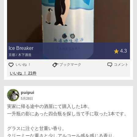
Ice Breaker
4.3
京都 / 木下酒造
いいね ！
ブックマーク
コメント
いいね ！ 21件
puipui
5月28日
実家に帰る途中の酒屋にて購入した1本。
一升瓶の影にあった四合瓶を探し当て手に取った1本です。
グラスに注ぐと甘重い香り。
クリーミーな重さと少しアルコール感を感じる香り。