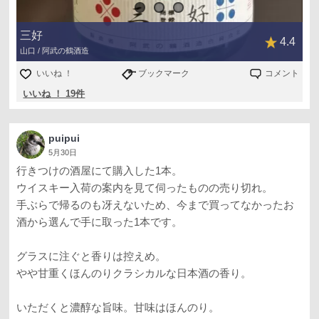
三好
4.4
山口 / 阿武の鶴酒造
いいね ！
ブックマーク
コメント
いいね ！ 19件
puipui
5月30日
行きつけの酒屋にて購入した1本。
ウイスキー入荷の案内を見て伺ったものの売り切れ。
手ぶらで帰るのも冴えないため、今まで買ってなかったお
酒から選んで手に取った1本です。
グラスに注ぐと香りは控えめ。
やや甘重くほんのりクラシカルな日本酒の香り。
いただくと濃醇な旨味。甘味はほんのり。