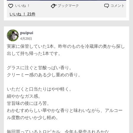
いいね ！
ブックマーク
コメント
いいね ！ 21件
puipui
4月29日
実家に保管していた1本。昨年のものを冷蔵庫の奥から探し
出して持ち帰った1本です。
グラスに注ぐと甘酸っぱい香り。
クリーミー感のある少し重めの香り。
いただくと口当たりはやや軽く。
細やかなガス感。
甘旨味の後にほろ苦。
わかむすめらしい華やかな香りと味わいながら、アルコー
ル度数のせいか少し軽め。
毎回買っているトロピカル、今年も発売されるかな