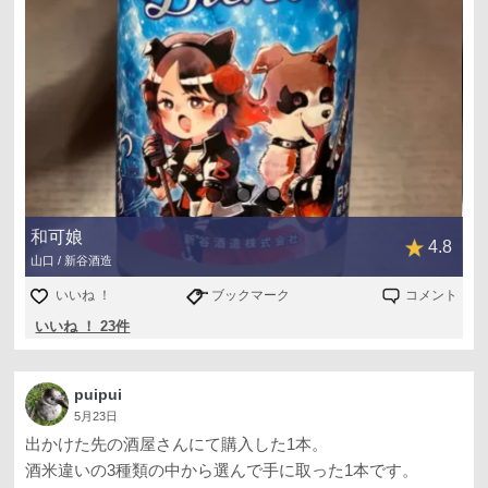
和可娘
4.8
山口 / 新谷酒造
いいね ！
ブックマーク
コメント
いいね ！ 23件
puipui
5月23日
出かけた先の酒屋さんにて購入した1本。
酒米違いの3種類の中から選んで手に取った1本です。