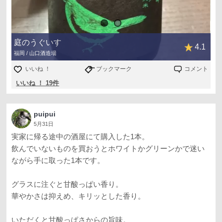
庭のうぐいす
4.1
福岡 / 山口酒造場
いいね ！
ブックマーク
コメント
いいね ！ 19件
puipui
5月31日
実家に帰る途中の酒屋にて購入した1本。
飲んでいないものを買おうとホワイトかグリーンかで迷い
ながら手に取った1本です。
グラスに注ぐと甘酸っぱい香り。
華やかさは抑えめ、キリッとした香り。
いただくと甘酸っぱさからの旨味。