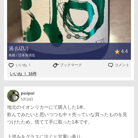
渦 (UZU)
4.4
島根 / 日本海酒造
いいね ！
ブックマーク
コメント
いいね ！ 16件
puipui
5月10日
地元のイオンリカーにて購入した1本。
飲んでみたいと思いつつも中々売っていな買ったものを見
つけたため、慌てて手に取った1本です。
上澄みをグラスに注ぐと甘重い香り。