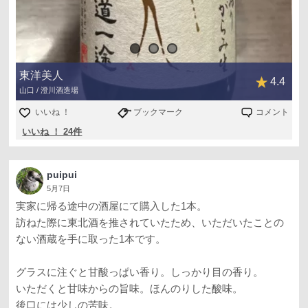
東洋美人
4.4
山口 / 澄川酒造場
いいね ！
ブックマーク
コメント
いいね ！ 24件
puipui
5月7日
実家に帰る途中の酒屋にて購入した1本。
訪ねた際に東北酒を推されていたため、いただいたことの
ない酒蔵を手に取った1本です。
グラスに注ぐと甘酸っぱい香り。しっかり目の香り。
いただくと甘味からの旨味。ほんのりした酸味。
後口には少しの苦味。