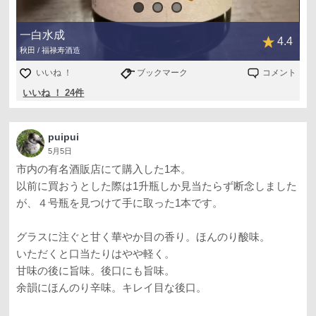
一白水成
4.4
秋田 / 福禄寿酒造
いいね ！
ブックマーク
コメント
いいね ！ 24件
puipui
5月5日
市内の有名酒販店にて購入した1本。
以前に買おうとした際は1升瓶しか見当たらず断念しました
が、４号瓶を見つけて手に取った1本です。
グラスに注ぐと甘く華やか目の香り。ほんのり酸味。
いただくと口当たりはやや軽く。
甘味の後に旨味。後口にも旨味。
余韻にほんのり辛味。キレイ目な後口。