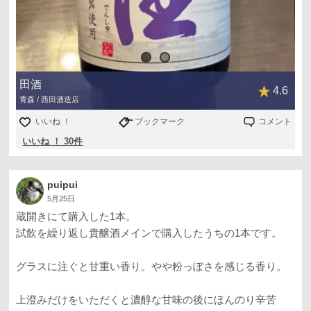
田酒
4.6
青森 / 西田酒造店
いいね ！
ブックマーク
コメント
いいね ！ 30件
puipui
5月25日
蔵開きにて購入した1本。
試飲を繰り返し貴醸酒メインで購入したうちの1本です。
グラスに注ぐと甘重い香り。やや粉っぽさを感じる香り。
上澄みだけをいただくと濃醇な甘味の後にほんのり辛苦