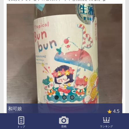
和可娘
4.5
山口 / 新谷酒造
いいね ！
ブックマーク
コメント
ランキング
投稿
トップ