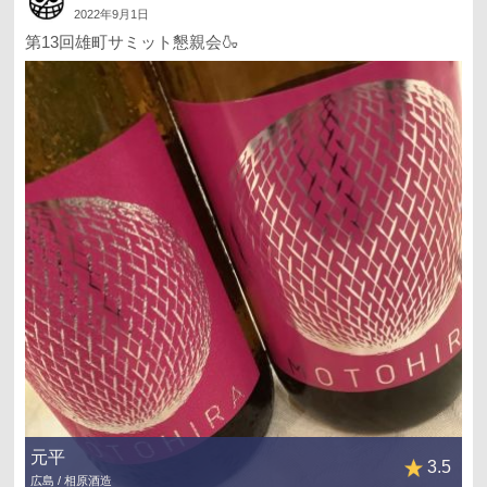
2022年9月1日
第13回雄町サミット懇親会🍶
元平
3.5
広島 / 相原酒造