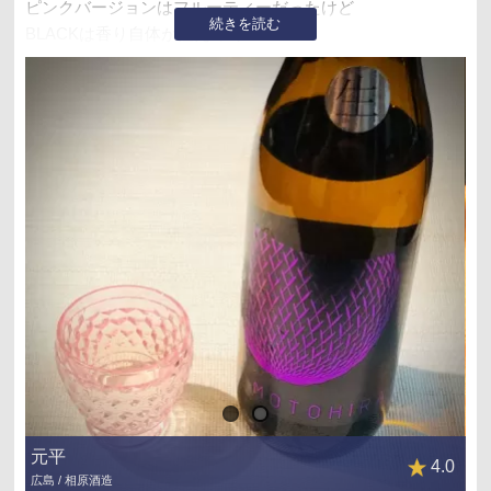
ピンクバージョンはフルーティーだったけど
続きを読む
BLACKは香り自体が控えめで
スッキリしてる
含むと
やっぱり うごりん😍
⬆️パパンさんのまねっこ😆
綺麗な印象✨✨
スッキリしゅーっとして
一瞬力強さを感じたら
爽やかな苦味とピリピリ✨✨
美味しいね😌
広島のお酒ってことで
梨好きじゃけん～😍
爽の梨と😋
元平
4.0
広島 / 相原酒造