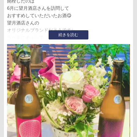
開栓したのは
6月に望月酒店さんを訪問して
おすすめしていただいたお酒😋
望月酒店さんの
オリジナルブランドだそうです✨
続きを読む
ラベルにキュンで
買うです買うです‼️
開栓
イチゴのような甘い香り🥰
含むとわたしにはガツンと重い
ですが穏やかな酸味へと変わって
少し長く残り
もう一杯飲みたくなる🥂 𓈒𓂂𓏸
綺麗な印象のお酒✨✨
このキュンなラベルは
赤磐雄町米を栽培する農家さんと
お酒を醸す酒蔵さんと