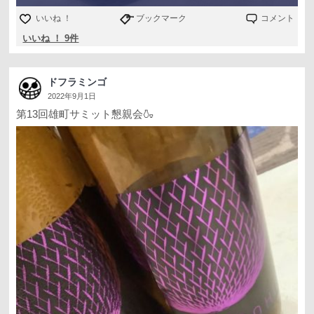
いいね ！
ブックマーク
コメント
いいね ！ 9件
ドフラミンゴ
2022年9月1日
第13回雄町サミット懇親会🍶