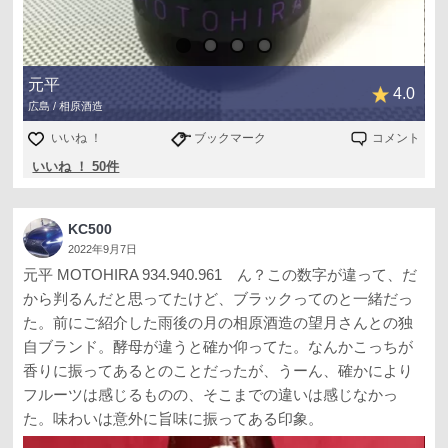
雄町米らしい厚みのある味わいでした。
程よく余韻を残しつつきちんとキレていくスッキリさも感
じる良酒ですね。
実は製造年月が新しい火入れ版も出てましたが雄町サミッ
元平
4.0
トで受賞したのがこの4月の生酒と聞きこちらにしました。
広島 / 相原酒造
今ならまだ在庫ある気がするので気になる方は是非。
いいね ！
ブックマーク
コメント
いいね ！ 50件
神奈川県厚木市は望月商店さんを訪問して購入(720mL税込
2,090円)。
KC500
2022年9月7日
元平 MOTOHIRA 934.940.961 ん？この数字が違って、だ
から判るんだと思ってたけど、ブラックってのと一緒だっ
た。前にご紹介した雨後の月の相原酒造の望月さんとの独
自ブランド。酵母が違うと確か仰ってた。なんかこっちが
香りに振ってあるとのことだったが、うーん、確かにより
フルーツは感じるものの、そこまでの違いは感じなかっ
た。味わいは意外に旨味に振ってある印象。