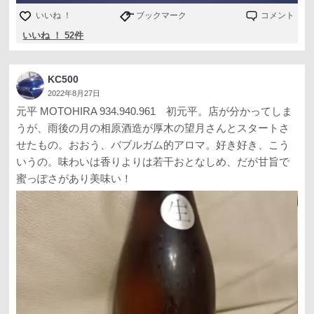
いいね ！
ブックマーク
コメント
いいね ！ 52件
KC500
2022年8月27日
元平 MOTOHIRA 934.940.961 初元平。店が分かってしま
うが、雨後の月の相原酒造が厚木の望月さんとスタートさ
せたもの。おおう、バブルガム的アロマ。好き好き、こう
いうの。味わいは香りよりは若干おとなしめ、だが甘旨で
蜜っぽさがあり美味い！