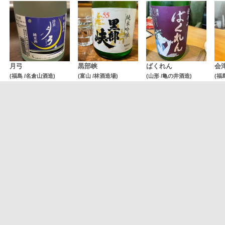
月弓
黒部峡
ばくれん
会
(福島 /名倉山酒造)
(富山 /林酒造場)
(山形 /亀の井酒造)
(福