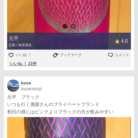
元平
4.0
広島 / 相原酒造
いいね ！
ブックマーク
コメント
いいね ！ 21件
kose
2022年9月5日
元平 ブラック
いつも行く酒屋さんのプライベートブランド
初日の感じはピンクよりブラックの方が飲みやすい