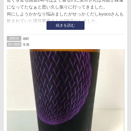
になってたなぁと思い久し振りに行ってきました。
何にしようかかなり悩みましたがせっかくだしkyocoさんも
飲まれていた望月商店さんのPB品にしました。
続きを読む
8月30日にホテル椿山荘東京で開催された雄町サミットの精
原料米
雄町
米歩合60%以下の純米酒部門で優等賞を受賞したそうです
酒の種類
生酒
が、お味の方は果たして。
↓参考無断リンク↓
https://omachi.marumaru-okayama.jp/
感想です。
・フルーティーな香り。
・甘い。
・旨味強め。
・後味少しアルコール感あり。
・飲みやすい。
うん、美味しいです。