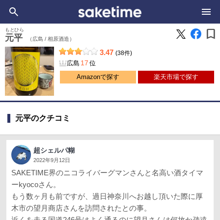
bookmark
もとひら
元平
（広島 /
相原酒造）
3.47
(38件)
17
広島
位
Amazonで探す
楽天市場で探す
元平のクチコミ
超シェルパ糊
2022年9月12日
SAKETIME界のニコライバーグマンさんと名高い酒タイマ
ーkyocoさん。
もう数ヶ月も前ですが、過日神奈川へお越し頂いた際に厚
木市の望月商店さんを訪問されたとの事。
近くを走る国道246号はよく通るのに望月さんは何故か疎遠