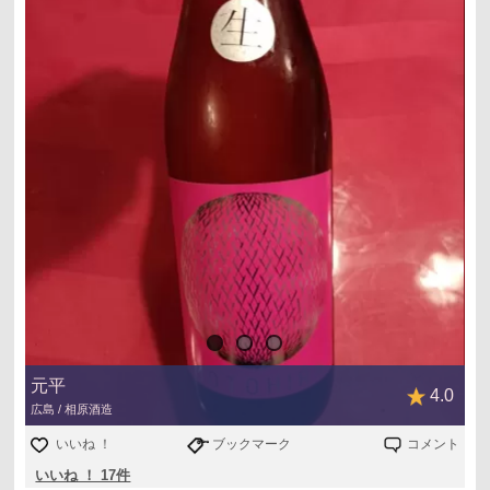
元平
4.0
広島 / 相原酒造
いいね ！
ブックマーク
コメント
いいね ！ 17件