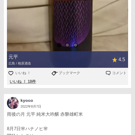
元平
4.5
広島 / 相原酒造
いいね ！
ブックマーク
コメント
いいね ！ 18件
kyoco
2022年8月7日
雨後の月 元平 純米大吟醸 赤磐雄町米
8月7日🌸ハナノヒ🌸