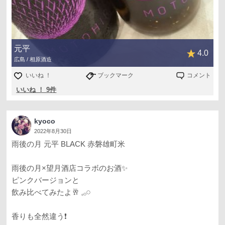
元平
4.0
広島 / 相原酒造
いいね ！
ブックマーク
コメント
いいね ！ 9件
kyoco
2022年8月30日
雨後の月 元平 BLACK 赤磐雄町米
雨後の月×望月酒店コラボのお酒✨
ピンクバージョンと
飲み比べてみたよ🥂 𓈒𓂂𓏸
香りも全然違う❗️