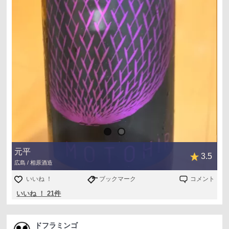
元平
3.5
広島 / 相原酒造
いいね ！
ブックマーク
コメント
いいね ！ 21件
ドフラミンゴ