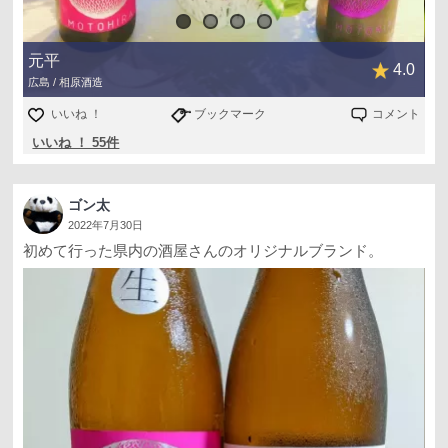
望月商店さんとのコラボレーションを
「稲穂」と「月」で表現
したそうです✨
元平
4.0
ステキやん❣️
広島 / 相原酒造
いいね ！
ブックマーク
コメント
ハナノヒの今日🌸
いいね ！ 55件
皆さま
素敵な1日をお過ごしでしょうか✨
いつも優しいSAKETIMEの皆さまへ
ゴン太
感謝を込めて贈ります🌸🌸🌸
2022年7月30日
初めて行った県内の酒屋さんのオリジナルブランド。