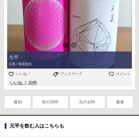
元平
広島 / 相原酒造
いいね ！
ブックマーク
コメント
いいね ！ 20件
最初
前の10件
次の10件
最後
元平を飲む人はこちらも