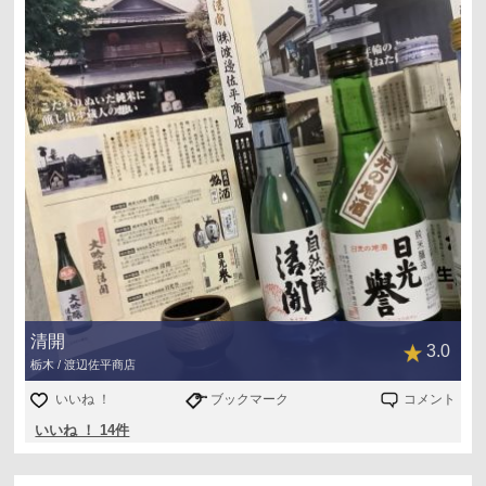
清開
3.0
栃木 / 渡辺佐平商店
いいね ！
ブックマーク
コメント
いいね ！ 14件