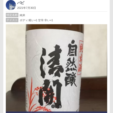
パピ
2021年7月30日
特定名称
純米
テイスト
ボディ:軽い+1 甘辛:辛い+1