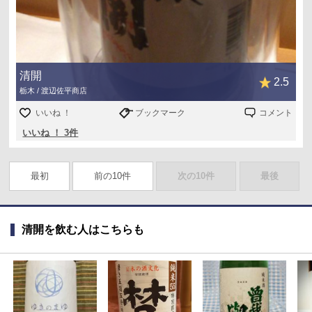
清開
2.5
栃木 / 渡辺佐平商店
いいね ！
ブックマーク
コメント
いいね ！ 3件
最初
前の10件
次の10件
最後
清開を飲む人はこちらも