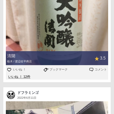
清開
3.5
栃木 / 渡辺佐平商店
いいね ！
ブックマーク
コメント
いいね ！ 12件
ドフラミンゴ
2022年6月11日