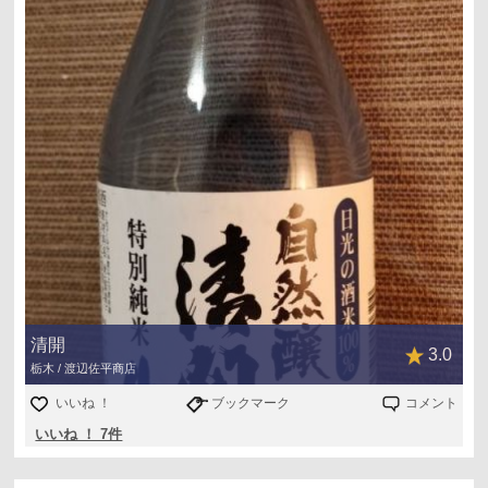
清開
3.0
栃木 / 渡辺佐平商店
いいね ！
ブックマーク
コメント
いいね ！ 7件