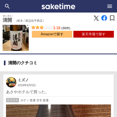
bookmark
せいかい
清開
（栃木 /
渡辺佐平商店）
3.18
(36件)
Amazonで探す
楽天市場で探す
清開のクチコミ
ミズノ
2018年8月5日
あさやホテルで買った。
テイスト
ボディ:普通 甘辛:普通