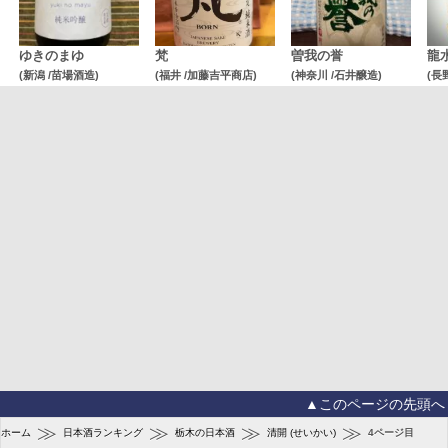
ゆきのまゆ
梵
曽我の誉
龍
(新潟 /苗場酒造)
(福井 /加藤吉平商店)
(神奈川 /石井醸造)
(長
▲このページの先頭へ
≫
≫
≫
≫
ホーム
日本酒ランキング
栃木の日本酒
清開 (せいかい)
4ページ目