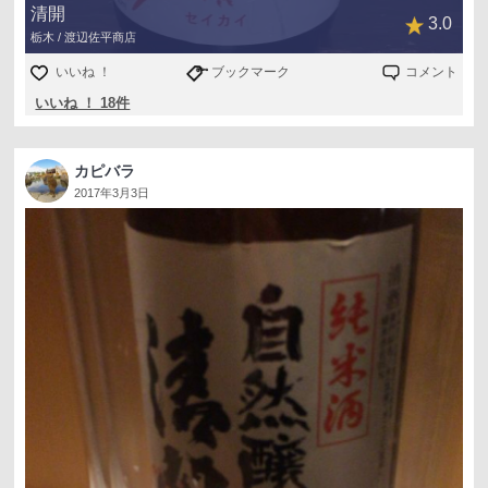
清開
3.0
栃木 / 渡辺佐平商店
いいね ！
ブックマーク
コメント
いいね ！ 18件
カピバラ
2017年3月3日