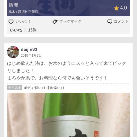
清開
4.0
栃木 / 渡辺佐平商店
いいね ！
ブックマーク
コメント
いいね ！ 13件
daijin33
2018年1月7日
はじめ飲んだ時は、お水のようにスッと入って来てビック
リしました！
まろやか系で、お料理なら何でも合いそうです！
テイスト
ボディ:軽い+1 甘辛:辛い+1